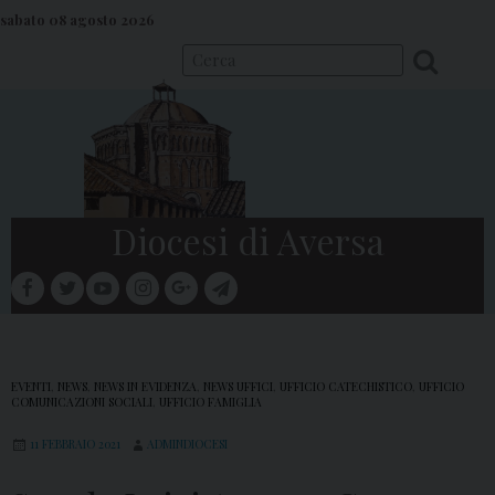
S
sabato 08 agosto 2026
k
i
p
t
o
c
o
Diocesi di Aversa
n
t
facebook
twitter
youtube
instagram
google
telegram
e
Menu
n
t
EVENTI
,
NEWS
,
NEWS IN EVIDENZA
,
NEWS UFFICI
,
UFFICIO CATECHISTICO
,
UFFICIO
COMUNICAZIONI SOCIALI
,
UFFICIO FAMIGLIA
11 FEBBRAIO 2021
ADMINDIOCESI