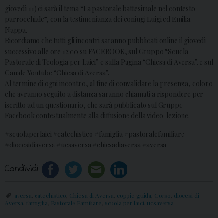
giovedì 11) ci sarà il tema “La pastorale battesimale nel contesto
parrocchiale”, con la testimonianza dei coniugi Luigi ed Emilia
Nappa.
Ricordiamo che tutti gli incontri saranno pubblicati online il giovedì
successivo alle ore 12:00 su FACEBOOK, sul Gruppo “Scuola
Pastorale di Teologia per Laici” e sulla Pagina “Chiesa di Aversa”. e sul
Canale Youtube “Chiesa di Aversa”.
Al termine di ogni incontro, al fine di convalidare la presenza, coloro
che avranno seguito a distanza saranno chiamati a rispondere per
iscritto ad un questionario, che sarà pubblicato sul Gruppo
Facebook contestualmente alla diffusione della video-lezione.
#scuolaperlaici #catechistico #famiglia #pastoralefamiliare
#diocesidiaversa #ucsaversa #chiesadiaversa #aversa
Condividi
aversa
,
catechistico
,
Chiesa di Aversa
,
coppie guida
,
Corso
,
diocesi di
Aversa
,
famiglia
,
Pastorale Familiare
,
scuola per laici
,
ucsaversa