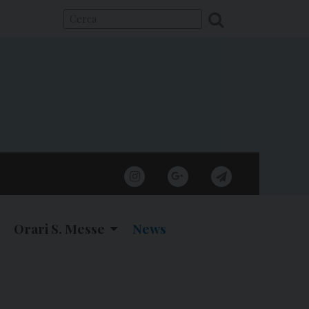
instagram
google
telegram
Orari S. Messe
News