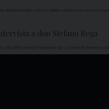
WS
,
NEWS IN EVIDENZA
,
UFFICIO COMUNICAZIONI SOCIALI
,
UFFICIO VOCAZI
ntervista a don Stefano Rega
i in vista della Giornata Vocazionale per i Giovani di domenica 12 