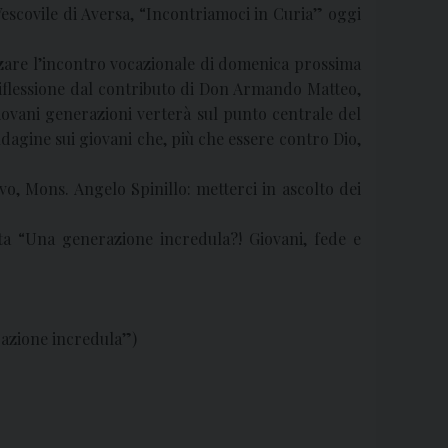
escovile di Aversa, “Incontriamoci in Curia” oggi
lizzare l’incontro vocazionale di domenica prossima
 riflessione dal contributo di Don Armando Matteo,
iovani generazioni verterà sul punto centrale del
dagine sui giovani che, più che essere contro Dio,
o, Mons. Angelo Spinillo: metterci in ascolto dei
ata “Una generazione incredula?! Giovani, fede e
razione incredula”)