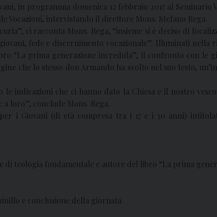
ovani, in programma domenica 12 febbraio 2017 al Seminario V
elle Vocazioni, intervistando il direttore Mons. Stefano Rega.
a curia”, ci racconta Mons. Rega, “insieme si è deciso di foca
giovani, fede e discernimento vocazionale”. Illuminati nella
bro “La prima generazione incredula”, il confronto con le g
ine che lo stesso don Armando ha svolto nel suo testo, un’in
e indicazioni che ci hanno dato la Chiesa e il nostro vescov
e a loro”, conclude Mons. Rega.
r i Giovani (di età compresa tra i 17 e i 30 anni) intitol
 di teologia fondamentale e autore del libro “La prima gene
inillo e conclusione della giornata