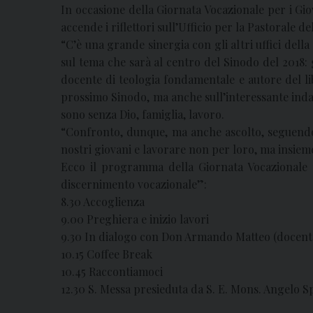
In occasione della Giornata Vocazionale per i Gi
accende i riflettori sull’Ufficio per la Pastorale d
“C’è una grande sinergia con gli altri uffici dell
sul tema che sarà al centro del Sinodo del 2018: 
docente di teologia fondamentale e autore del li
prossimo Sinodo, ma anche sull’interessante indag
sono senza Dio, famiglia, lavoro.
“Confronto, dunque, ma anche ascolto, seguendo l
nostri giovani e lavorare non per loro, ma insiem
Ecco il programma della Giornata Vocazionale pe
discernimento vocazionale”:
8.30 Accoglienza
9.00 Preghiera e inizio lavori
9.30 In dialogo con Don Armando Matteo (docente
10.15 Coffee Break
10.45 Raccontiamoci
12.30 S. Messa presieduta da S. E. Mons. Angelo Sp