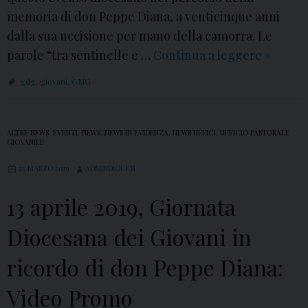
s
i
memoria di don Peppe Diana, a venticinque anni
i
n
dalla sua uccisione per mano della camorra. Le
c
parole “tra sentinelle e …
Continua a leggere
1
»
o
3
gdg
,
giovani
,
GMG
n
a
t
p
r
r
ALTRE NEWS
,
EVENTI
,
NEWS
,
NEWS IN EVIDENZA
,
NEWS UFFICI
,
UFFICIO PASTORALE
GIOVANILE
a
i
n
l
29 MARZO 2019
ADMINDIOCESI
o
e
13 aprile 2019, Giornata
d
:
o
C
Diocesana dei Giovani in
n
a
ricordo di don Peppe Diana:
M
s
i
a
Video Promo
c
l