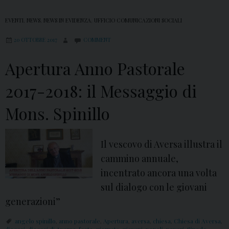
EVENTI
,
NEWS
,
NEWS IN EVIDENZA
,
UFFICIO COMUNICAZIONI SOCIALI
20 OTTOBRE 2017
COMMENT
Apertura Anno Pastorale
2017-2018: il Messaggio di
Mons. Spinillo
Il vescovo di Aversa illustra il
cammino annuale,
incentrato ancora una volta
sul dialogo con le giovani
generazioni”
angelo spinillo
,
anno pastorale
,
Apertura
,
aversa
,
chiesa
,
Chiesa di Aversa
,