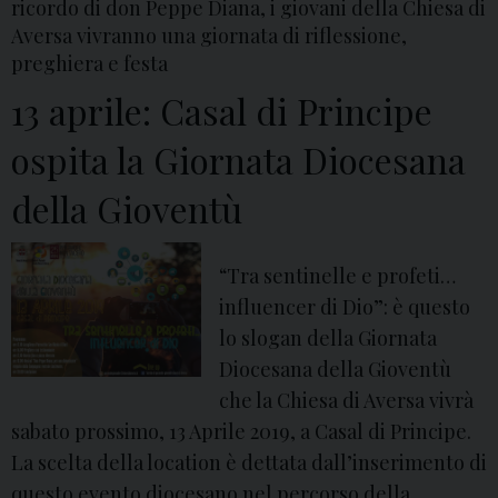
i
ricordo di don Peppe Diana, i giovani della Chiesa di
v
o
Aversa vivranno una giornata di riflessione,
a
v
preghiera e festa
n
a
13 aprile: Casal di Principe
i
n
d
ospita la Giornata Diocesana
i
e
d
della Gioventù
l
e
l
l
a
“Tra sentinelle e profeti…
l
d
influencer di Dio”: è questo
a
i
lo slogan della Giornata
d
o
Diocesana della Gioventù
i
c
che la Chiesa di Aversa vivrà
o
e
sabato prossimo, 13 Aprile 2019, a Casal di Principe.
c
s
La scelta della location è dettata dall’inserimento di
e
i
questo evento diocesano nel percorso della