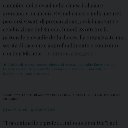
M
cammino dei giovani nella chiesa italiana e
s
o
aversana. Con ancora vivi nel cuore e nella mente i
i
n
percorsi vissuti di preparazione, avvicinamento e
d
s
celebrazione del Sinodo, lunedì 28 ottobre la
i
.
pastorale giovanile della diocesi ha organizzato una
A
S
serata di racconto, approfondimento e confronto
v
p
con don Michele …
Continua a leggere
V
»
e
i
i
r
n
Chiesa di Aversa
,
diocesi
,
diocesi di Aversa
,
don Fabio Ruggiero
,
don
d
Michele Falabretti
,
giovani
,
Papa Francesco
,
Pastorale Giovanile
,
Sinodo
,
s
i
Sinodo dei giovani
,
ucsaversa
e
a
l
o
l
:
o
ALTRE NEWS
,
EVENTI
,
NEWS
,
NEWS IN EVIDENZA
,
NEWS UFFICI
,
UFFICIO PASTORALE
GIOVANILE
i
a
g
10 APRILE 2019
ADMINDIOCESI
i
i
g
“Tra sentinelle e profeti… influencer di Dio”: nel
o