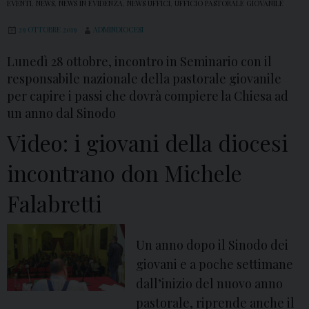
2
EVENTI
,
NEWS
,
NEWS IN EVIDENZA
,
NEWS UFFICI
,
UFFICIO PASTORALE GIOVANILE
a
0
29 OTTOBRE 2019
ADMINDIOCESI
g
:
a
i
Lunedì 28 ottobre, incontro in Seminario con il
z
l
responsabile nazionale della pastorale giovanile
z
per capire i passi che dovrà compiere la Chiesa ad
m
un anno dal Sinodo
i
e
d
s
Video: i giovani della diocesi
e
s
incontrano don Michele
l
a
l
g
Falabretti
a
g
d
i
Un anno dopo il Sinodo dei
i
o
giovani e a poche settimane
o
d
dall’inizio del nuovo anno
c
i
pastorale, riprende anche il
e