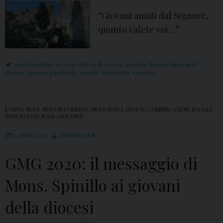
a
“Giovani amati dal Signore,
p
quanto valete voi…”
a
F
angelospinillo
,
aversa
,
Chiesa di Aversa
,
covid19
,
diocesi
,
diocesi di
r
Aversa
,
giovani
,
pandemia
,
spinillo
,
ucsaversa
,
vescovo
a
n
c
EVENTI
,
NEWS
,
NEWS IN EVIDENZA
,
NEWS UFFICI
,
UFFICIO COMUNICAZIONI SOCIALI
,
UFFICIO PASTORALE GIOVANILE
e
2 APRILE 2020
ADMINDIOCESI
s
c
GMG 2020: il messaggio di
o
:
Mons. Spinillo ai giovani
l
della diocesi
’
e