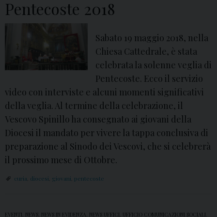
Pentecoste 2018
l
a
Sabato 19 maggio 2018, nella
G
Chiesa Cattedrale, è stata
i
celebrata la solenne veglia di
o
Pentecoste. Ecco il servizio
r
video con interviste e alcuni momenti significativi
n
della veglia. Al termine della celebrazione, il
a
Vescovo Spinillo ha consegnato ai giovani della
t
Diocesi il mandato per vivere la tappa conclusiva di
a
preparazione al Sinodo dei Vescovi, che si celebrerà
D
il prossimo mese di Ottobre.
i
o
curia
,
diocesi
,
giovani
,
pentecoste
c
e
s
EVENTI
,
NEWS
,
NEWS IN EVIDENZA
,
NEWS UFFICI
,
UFFICIO COMUNICAZIONI SOCIALI
,