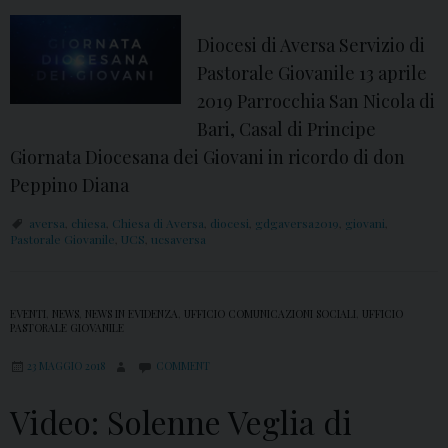
h
d
Diocesi di Aversa Servizio di
e
i
Pastorale Giovanile 13 aprile
l
P
2019 Parrocchia San Nicola di
e
r
Bari, Casal di Principe
F
i
Giornata Diocesana dei Giovani in ricordo di don
a
n
Peppino Diana
l
c
a
i
aversa
,
chiesa
,
Chiesa di Aversa
,
diocesi
,
gdgaversa2019
,
giovani
,
Pastorale Giovanile
,
UCS
,
ucsaversa
b
p
r
e
e
o
EVENTI
,
NEWS
,
NEWS IN EVIDENZA
,
UFFICIO COMUNICAZIONI SOCIALI
,
UFFICIO
t
s
PASTORALE GIOVANILE
t
p
23 MAGGIO 2018
COMMENT
i
i
Video: Solenne Veglia di
t
a