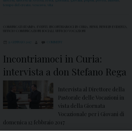
diocesi
,
diocesi di Aversa
,
festa
,
giornata
,
giovani
,
popoli
,
poveri
,
Sinodo
,
tempo del creato
,
vescovo
,
vita
COMUNICATI STAMPA
,
EVENTI
,
INCONTRIAMOCI IN CURIA
,
NEWS
,
NEWS IN EVIDENZA
,
UFFICIO COMUNICAZIONI SOCIALI
,
UFFICIO VOCAZIONI
31 GENNAIO 2017
COMMENT
Incontriamoci in Curia:
intervista a don Stefano Rega
Intervista al Direttore della
Pastorale delle Vocazioni in
vista della Giornata
Vocazionale per i Giovani di
domenica 12 febbraio 2017