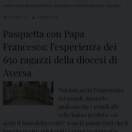
EVENTI
,
NEWS
,
NEWS IN EVIDENZA
,
NEWS UFFICI
,
UFFICIO PASTORALE GIOVANILE
20 APRILE 2022
ADMINDIOCESI
Pasquetta con Papa
Francesco: l’esperienza dei
650 ragazzi della diocesi di
Aversa
“Voi non avete l’esperienza
dei grandi, ma avete
qualcosa che i grandi alle
volte hanno perduto, voi
avete il fiuto della verità”. Sono le parole forti che il
Papa ha rivolto agli 80mila ragazzi in piazza San