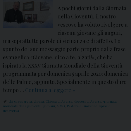
s
A pochi giorni dalla Giornata
p
della Gioventù, il nostro
e
vescovo ha voluto rivolgere a
r
ciascun giovane gli auguri,
i
ma soprattutto parole di vicinanza e di affetto. Lo
e
spunto del suo messaggio parte proprio dalla frase
n
evangelica «Giovane, dico a te, alzati!», che ha
z
ispirato la XXXV Giornata Mondiale della Gioventù
a
programmata per domenica 5 aprile 2020: domenica
d
delle Palme, appunto. Specialmente in questo duro
e
tempo …
Continua a leggere
G
»
i
M
chi ci separerà
,
chiesa
,
Chiesa di Aversa
,
diocesi di Aversa
,
giornata
6
G
mondiale della gioventù
,
giovani
,
GMG
,
Pastorale Giovanile
,
spinillo
,
ucsaversa
5
2
0
0
r