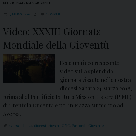
UFFICIO PASTORALE GIOVANILE
a
27 MARZO 2018
COMMENT
n
a
Video: XXXIII Giornata
d
e
Mondiale della Gioventù
l
l
Ecco un ricco resoconto
a
video sulla splendida
G
giornata vissuta nella nostra
i
diocesi Sabato 24 Marzo 2018,
o
prima al al Pontificio Istituto Missioni Estere (PIME)
v
di Trentola Ducenta e poi in Piazza Municipio ad
e
Aversa.
n
t
aversa
,
chiesa
,
diocesi
,
giovani
,
GMG
,
Pastorale Giovanile
ù