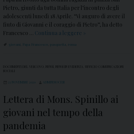
Pietro, giunti da tutta Italia per l’incontro degli
adolescenti lunedì 18 Aprile. “Vi auguro di avere il
fiuto di Giovanni e il coraggio di Pietro”, ha detto
Francesco …
Continua a leggere
P
»
a
giovani
,
Papa Francesco
,
pasquetta
,
roma
s
q
u
DOCUMENTI DEL VESCOVO
,
NEWS
,
NEWS IN EVIDENZA
,
UFFICIO COMUNICAZIONI
SOCIALI
e
t
23 NOVEMBRE 2020
ADMINDIOCESI
t
Lettera di Mons. Spinillo ai
a
c
giovani nel tempo della
o
pandemia
n
P