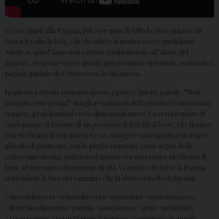
Eccoci giunti alla Pasqua, fulcro e gioia di tutta la vita cristiana: da
essa si irradia la fede, che dà valore al nostro vivere quotidiano.
Anche se quest’anno non saremo riuniti intorno all’altare del
Signore, potremo vivere questa gioia in unione spirituale, sentendoci
popolo guidato da Cristo verso la vita nuova.
In questo periodo sentiamo spesso ripetere queste parole, “Non
sarà più come prima”: ma gli avvenimenti della storia ci trasformano
sempre, proiettandoci verso dimensioni nuove. La resurrezione di
Gesù giunge al termine di un percorso di fedeltà al bene, che fiorisce
con ricchezza di vita nuova. Ecco, risorgere non significa ritornare
alla vita di prima ma, con le piaghe impresse come segno della
sofferenza vissuta, rialzarsi ed aprirsi con speranza e ricchezza di
bene ad una nuova dimensione di vita. Vi auguro di vivere la Pasqua
sentendone la luce nel cammino che la storia ci metterà davanti.
#diocesidiaversa #chiesadiaversa #quaresima #quaresima2020
#domenicadipasqua #pasqua #pasqua2020 #gesù #gesùcristo
#resurrezione #resurrezionedelsignore #commentoalvangelo