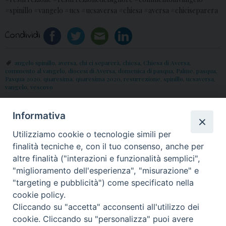
#spinillo #vangelo #ucs #ucsaversa #chiesa #aversa #chiciseparera
Condividi
angelo spinillo
,
aversa
,
chi ci separerà
,
chiesa
,
Chiesa di Aversa
,
commento al vangelo
,
diocesi di Aversa
,
domenica di pasqua
,
Palme
,
pasqua
,
Pasqua 2020
,
quaresima
,
quaresima 2020
,
resurrezione
,
spinillo
,
ucsaversa
,
vangelo
,
vescovo
Informativa
«
A piccoli passi:
Santa Pasqua 2020: il
Utilizziamo cookie o tecnologie simili per
Spezzeremo il Pane
pensiero di Mons. Angelo
finalità tecniche e, con il tuo consenso, anche per
(video)
Spinillo
»
altre finalità ("interazioni e funzionalità semplici",
"miglioramento dell'esperienza", "misurazione" e
"targeting e pubblicità") come specificato nella
cookie policy.
Cliccando su "accetta" acconsenti all'utilizzo dei
© 2018 Diocesi di Aversa
cookie. Cliccando su "personalizza" puoi avere