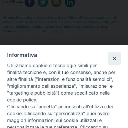
Condividi
angelo spinillo
,
aversa
,
buon pastore
,
Chiesa di Aversa
,
commento al
vangelo
,
COVID-19
,
Cristo Risorto
,
diocesi
,
diocesi di Aversa
,
Gesù
,
gesù
cristo
,
pandemia
,
pasqua
,
Pasqua 2021
,
quaresima
,
Quaresima 2021
,
resurrezione
,
Tempo di Pasqua
,
vangelo
«
24 Aprile: Veglia
Conpasuni: Prorogata al
Informativa
Vocazionale e
30 Maggio la scadenza del
Utilizziamo cookie o tecnologie simili per
Ammissione fra i
Concorso “Antonio
finalità tecniche e, con il tuo consenso, anche per
candidati agli ordini sacri
Rosmini”
»
altre finalità ("interazioni e funzionalità semplici",
"miglioramento dell'esperienza", "misurazione" e
"targeting e pubblicità") come specificato nella
cookie policy.
Cliccando su "accetta" acconsenti all'utilizzo dei
© 2018 Diocesi di Aversa
cookie. Cliccando su "personalizza" puoi avere
maggiori informazioni sui cookie utilizzati e
personalizzare le tue preferenze. Cliccando su