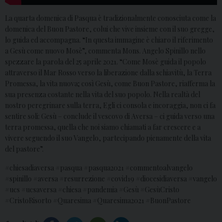
La quarta domenica di Pasqua è tradizionalmente conosciuta come la
domenica del Buon Pastore, colui che vive insieme con il suo gregge,
lo guida ed accompagna. “In questa immagine è chiaro il riferimento
a Gesù come nuovo Mosè”, commenta Mons. Angelo Spinillo nello
spezzare la parola del 25 aprile 2021. “Come Mosè guida il popolo
attraverso il Mar Rosso verso la liberazione dalla schiavitù, la Terra
Promessa, la vita nuova; così Gesù, come Buon Pastore, riafferma la
sua presenza costante nella vita del suo popolo. Nella realtà del
nostro peregrinare sulla terra, Egli ci consola e incoraggia, non ci fa
sentire soli: Gesù – conclude il vescovo di Aversa – ci guida verso una
terra promessa, quella che noi siamo chiamati a far crescere e a
vivere seguendo il suo Vangelo, partecipando pienamente della vita
del pastore”.
#chiesadiaversa #pasqua #pasqua2021 #commentoalvangelo
#spinillo #aversa #resurrezione #covid19 #diocesidiaversa #vangelo
#ucs #ucsaversa #chiesa #pandemia #Gesù #GesùCristo
#CristoRisorto #Quaresima #Quaresima2021 #BuonPastore