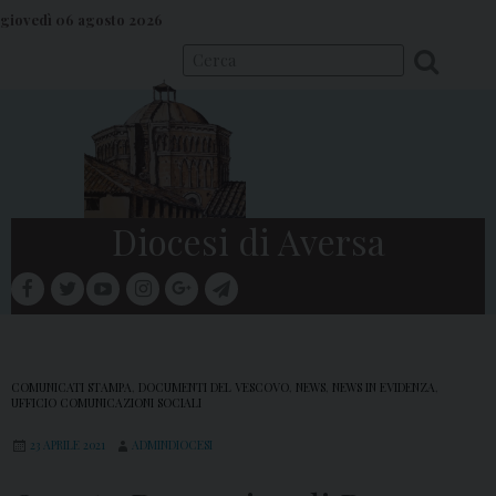
S
giovedì 06 agosto 2026
k
i
p
t
o
c
o
Diocesi di Aversa
n
t
facebook
twitter
youtube
instagram
google
telegram
e
Menu
n
t
COMUNICATI STAMPA
,
DOCUMENTI DEL VESCOVO
,
NEWS
,
NEWS IN EVIDENZA
,
UFFICIO COMUNICAZIONI SOCIALI
23 APRILE 2021
ADMINDIOCESI