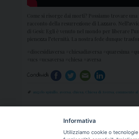
Come si risorge dai morti? Possiamo trovare una 
racconto della resurrezione di Lazzaro. Nell’avvic
di Gesù: Egli è venuto nel mondo per liberare l’um
pienezza l’eternità. La nostra fede dunque trasform
#diocesidiaversa #chiesadiaversa #quaresima #
#ucs #ucsaversa #chiesa #aversa
Condividi
angelo spinillo
,
aversa
,
chiesa
,
Chiesa di Aversa
,
commento al
«
Avviso: gli uffici della curia vescovile di Av
Informativa
2020
Utilizziamo cookie o tecnologie s