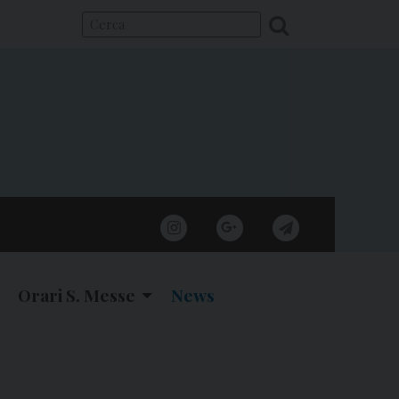
instagram
google
telegram
Orari S. Messe
News