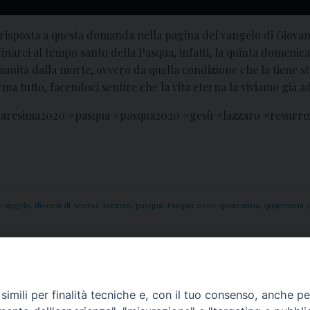
risposta a questa domanda nella pagina del vangelo di Giova
inarci al tempo santo della Pasqua, infatti, la quinta domenica
anità dalla morte, ovvero da quella condizione che la tiene st
a tutto, facendoci sentire che la vita eterna la viviamo già ad
quaresima2020 #pasqua #pasqua2020 #gesù #lazzaro #resurre
 vangelo
,
diocesi di Aversa
,
lazzaro
,
pasqua
,
Pasqua 2020
,
quaresima
,
quaresima 
ersa chiusi fino al 3 aprile
A.C.R.: “M’IMPORTA!?”,
imili per finalità tecniche e, con il tuo consenso, anche per 