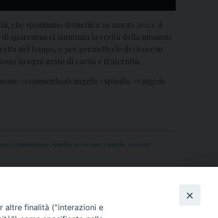
nni, che spezziamo domenica 29 marzo 2020: il
 di quaresima ci annunzia la verità della missione
retta nel tempo, e per permetterle di vivere in
esso in ogni gesto di carità e fraternità.
zione #commentoalvangelo #spinillo #vangelo
2020
,
resurrezione
,
spinillo
,
ucsaversa
,
vangelo
,
vescovo
 sabato 4 aprile il momento di spiritualità in
streaming
»
altre finalità ("interazioni e