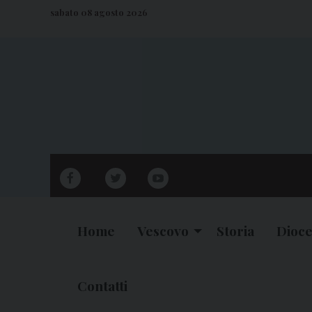
S
sabato 08 agosto 2026
k
i
p
t
o
c
o
n
facebook
twitter
youtube
t
e
n
Home
Vescovo
Storia
Dioce
t
Contatti