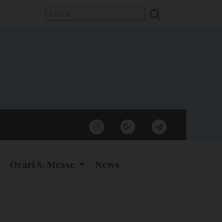
instagram
google
telegram
Orari S. Messe
News