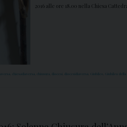
2016 alle ore 18.00 nella Chiesa Cattedr
aversa
,
chiesadiaversa
,
chiusura
,
diocesi
,
diocesidiaversa
,
Giubileo
,
Giubileo della
16: Solenne Chiusura dell’Ann