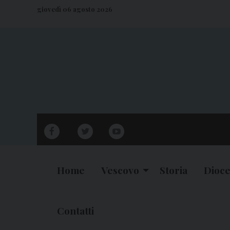
S
giovedì 06 agosto 2026
k
i
p
t
o
c
o
n
facebook
twitter
youtube
t
e
n
Home
Vescovo
Storia
Dioce
t
Contatti