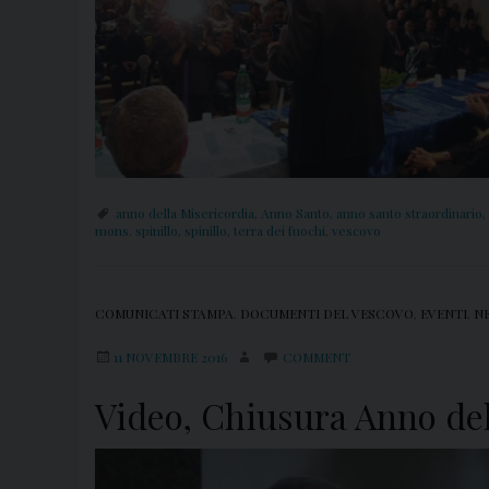
anno della Misericordia
,
Anno Santo
,
anno santo straordinario
,
mons. spinillo
,
spinillo
,
terra dei fuochi
,
vescovo
COMUNICATI STAMPA
,
DOCUMENTI DEL VESCOVO
,
EVENTI
,
N
11 NOVEMBRE 2016
COMMENT
Video, Chiusura Anno del