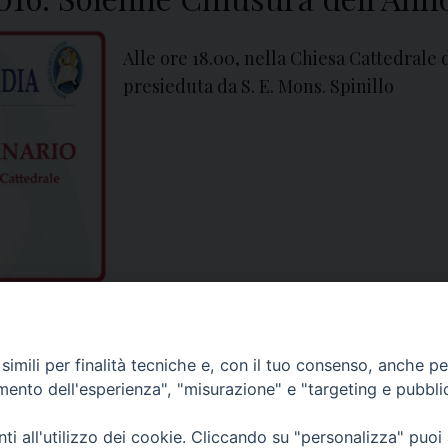
Alle ore 18.00, nella Chiesa Cattedrale 
presieduta da S. E. Mons. Spinillo
chiusura
,
Giubileo
,
Giubileo della Misericordia
,
Misericordia
imili per finalità tecniche e, con il tuo consenso, anche per 
amento dell'esperienza", "misurazione" e "targeting e pubbli
i all'utilizzo dei cookie. Cliccando su "personalizza" puoi