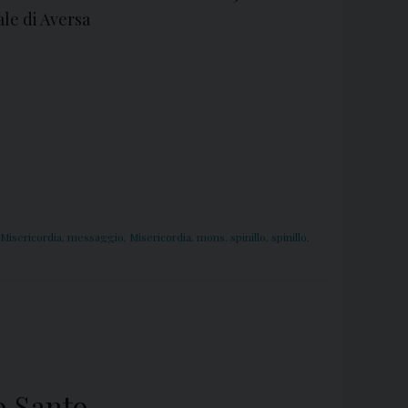
ale di Aversa
 Misericordia
,
messaggio
,
Misericordia
,
mons. spinillo
,
spinillo
,
o Santo