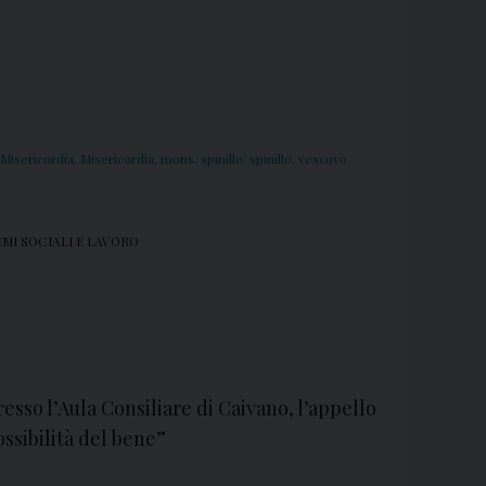
 Misericordia
,
Misericordia
,
mons. spinillo
,
spinillo
,
vescovo
MI SOCIALI E LAVORO
esso l’Aula Consiliare di Caivano, l’appello
ossibilità del bene”