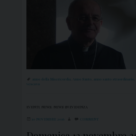
anno della Misericordia
,
Anno Santo
,
anno santo straordinario
,
vescovo
EVENTI
,
NEWS
,
NEWS IN EVIDENZA
10 NOVEMBRE 2016
COMMENT
Domenica 13 novembre 20