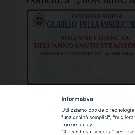
anno della Misericordia
,
Anno Santo
,
anno santo straordinario
,
Informativa
Utilizziamo cookie o tecnologie s
funzionalità semplici", "miglior
P
cookie policy.
Cliccando su "accetta" acconsent