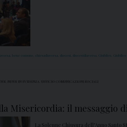
aversa
,
bene comune
,
chiesadiaversa
,
diocesi
,
diocesidiaversa
,
Giubileo
,
Giubileo 
EWS
,
NEWS IN EVIDENZA
,
UFFICIO COMUNICAZIONI SOCIALI
la Misericordia: il messaggio d
La Solenne Chiusura dell’Anno Santo S