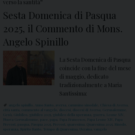
verso la santità”
Sesta Domenica di Pasqua
2025, il Commento di Mons.
Angelo Spinillo
La Sesta Domenica di Pasqua
coincide con la fine del mese
di maggio, dedicato
tradizionalmente a Maria
Santissima:
angelo spinillo
,
Anno Santo
,
aversa
,
cammino sinodale
,
Chiesa di Aversa
,
città santa
,
commento al vangelo
,
diocesi
,
diocesi di Aversa
,
Gerusalemme
,
Gesù
,
Giubileo
,
giubileo 2025
,
giubileo della speranza
,
guerra
,
Leone XIV
,
Nuova Gerusalemme
,
pace
,
papa
,
Papa Francesco
,
Papa Leone XIV
,
Papa
Prevost
,
pasqua
,
Pasqua 2025
,
Prevost
,
quaresima
,
Quaresima 2025
,
Sinodo
,
speranza
,
Spirito Santo
,
Tempo di Quaresima
,
Ucraina
,
vangelo