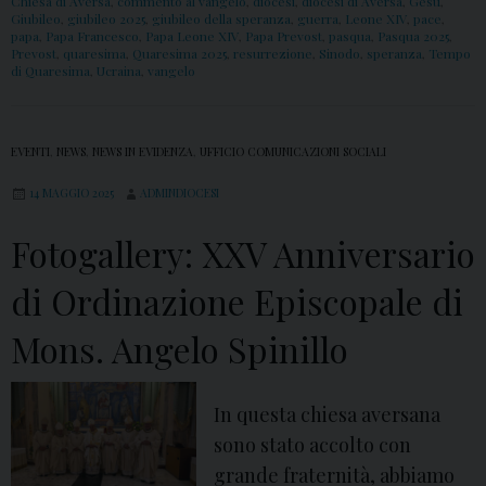
Chiesa di Aversa
,
commento al vangelo
,
diocesi
,
diocesi di Aversa
,
Gesù
,
a
Giubileo
,
giubileo 2025
,
giubileo della speranza
,
guerra
,
Leone XIV
,
pace
,
papa
,
Papa Francesco
,
Papa Leone XIV
,
Papa Prevost
,
pasqua
,
Pasqua 2025
,
M
Prevost
,
quaresima
,
Quaresima 2025
,
resurrezione
,
Sinodo
,
speranza
,
Tempo
di Quaresima
,
Ucraina
,
vangelo
o
n
s
EVENTI
,
NEWS
,
NEWS IN EVIDENZA
,
UFFICIO COMUNICAZIONI SOCIALI
.
14 MAGGIO 2025
ADMINDIOCESI
S
p
Fotogallery: XXV Anniversario
i
di Ordinazione Episcopale di
n
i
Mons. Angelo Spinillo
l
l
In questa chiesa aversana
o
sono stato accolto con
p
grande fraternità, abbiamo
e