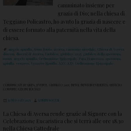
camminato insieme per
r
grazia di Dio; nella chiesa di
i
Teggiano Policastro, ho avuto la grazia di nascere e
l
di essere formato alla paternità nella vita della
X
chiesa.
X
V
angelo spinillo
,
Anno Santo
,
aversa
,
cammino sinodale
,
Chiesa di Aversa
,
A
diocesi
,
diocesi di Aversa
,
Giubileo
,
giubileo 2025
,
giubileo della speranza
,
mons. angelo spinillo
,
Ordinazione Episcopale
,
Papa Francesco
,
speranza
,
n
spinillo
,
vescovo
,
Vescovo Spinillo
,
XXV
,
XXV Ordinazione Episcopale
n
i
COMUNICATI STAMPA
,
EVENTI
,
GIUBILEO 2025
,
NEWS
,
NEWS IN EVIDENZA
,
UFFICIO
v
COMUNICAZIONI SOCIALI
e
12 MAGGIO 2025
ADMINDIOCESI
r
s
La Chiesa di Aversa rende grazie al Signore con la
a
Celebrazione Eucaristica che si terrà alle ore 18.30
nella Chiesa Cattedrale
r