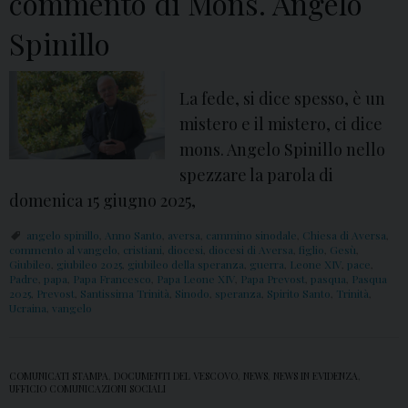
commento di Mons. Angelo
Spinillo
La fede, si dice spesso, è un
mistero e il mistero, ci dice
mons. Angelo Spinillo nello
spezzare la parola di
domenica 15 giugno 2025,
angelo spinillo
,
Anno Santo
,
aversa
,
cammino sinodale
,
Chiesa di Aversa
,
commento al vangelo
,
cristiani
,
diocesi
,
diocesi di Aversa
,
figlio
,
Gesù
,
Giubileo
,
giubileo 2025
,
giubileo della speranza
,
guerra
,
Leone XIV
,
pace
,
Padre
,
papa
,
Papa Francesco
,
Papa Leone XIV
,
Papa Prevost
,
pasqua
,
Pasqua
2025
,
Prevost
,
Santissima Trinità
,
Sinodo
,
speranza
,
Spirito Santo
,
Trinità
,
Ucraina
,
vangelo
COMUNICATI STAMPA
,
DOCUMENTI DEL VESCOVO
,
NEWS
,
NEWS IN EVIDENZA
,
UFFICIO COMUNICAZIONI SOCIALI