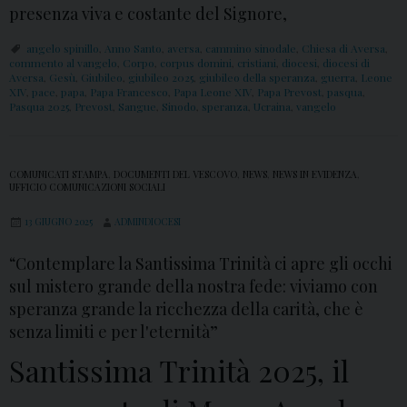
presenza viva e costante del Signore,
angelo spinillo
,
Anno Santo
,
aversa
,
cammino sinodale
,
Chiesa di Aversa
,
commento al vangelo
,
Corpo
,
corpus domini
,
cristiani
,
diocesi
,
diocesi di
Aversa
,
Gesù
,
Giubileo
,
giubileo 2025
,
giubileo della speranza
,
guerra
,
Leone
XIV
,
pace
,
papa
,
Papa Francesco
,
Papa Leone XIV
,
Papa Prevost
,
pasqua
,
Pasqua 2025
,
Prevost
,
Sangue
,
Sinodo
,
speranza
,
Ucraina
,
vangelo
COMUNICATI STAMPA
,
DOCUMENTI DEL VESCOVO
,
NEWS
,
NEWS IN EVIDENZA
,
UFFICIO COMUNICAZIONI SOCIALI
13 GIUGNO 2025
ADMINDIOCESI
“Contemplare la Santissima Trinità ci apre gli occhi
sul mistero grande della nostra fede: viviamo con
speranza grande la ricchezza della carità, che è
senza limiti e per l'eternità”
Santissima Trinità 2025, il