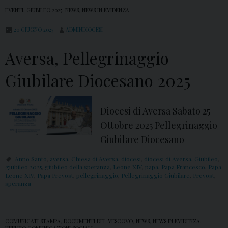
EVENTI
,
GIUBILEO 2025
,
NEWS
,
NEWS IN EVIDENZA
20 GIUGNO 2025
ADMINDIOCESI
Aversa, Pellegrinaggio
Giubilare Diocesano 2025
Diocesi di Aversa Sabato 25
Ottobre 2025 Pellegrinaggio
Giubilare Diocesano
Anno Santo
,
aversa
,
Chiesa di Aversa
,
diocesi
,
diocesi di Aversa
,
Giubileo
,
giubileo 2025
,
giubileo della speranza
,
Leone XIV
,
papa
,
Papa Francesco
,
Papa
Leone XIV
,
Papa Prevost
,
pellegrinaggio
,
Pellegrinaggio Giubilare
,
Prevost
,
speranza
COMUNICATI STAMPA
,
DOCUMENTI DEL VESCOVO
,
NEWS
,
NEWS IN EVIDENZA
,