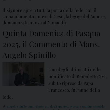
i
Il Signore apre a tutti la porta della fede: con il
o
comandamento nuovo di Gesù, la legge dell’amore,
d
doniamo vita nuova all’umanità
i
Quinta Domenica di Pasqua
P
a
2025, il Commento di Mons.
p
Angelo Spinillo
a
L
e
Uno degli ultimi atti delle
o
pontificato di Benedetto XVI,
n
subito ripreso da Papa
e
Francesco, fu l’anno della
X
fede,
I
angelo spinillo
,
Anno Santo
,
atti degli apostoli
,
aversa
,
cammino sinodale
,
V