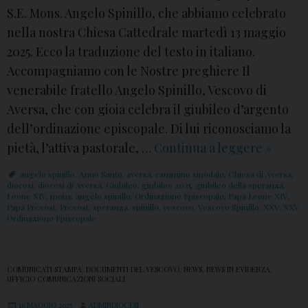
S.E. Mons. Angelo Spinillo, che abbiamo celebrato
nella nostra Chiesa Cattedrale martedì 13 maggio
2025. Ecco la traduzione del testo in italiano.
Accompagniamo con le Nostre preghiere Il
venerabile fratello Angelo Spinillo, Vescovo di
Aversa, che con gioia celebra il giubileo d’argento
dell’ordinazione episcopale. Di lui riconosciamo la
pietà, l’attiva pastorale, …
Continua a leggere
I
»
l
angelo spinillo
,
Anno Santo
,
aversa
,
cammino sinodale
,
Chiesa di Aversa
,
M
diocesi
,
diocesi di Aversa
,
Giubileo
,
giubileo 2025
,
giubileo della speranza
,
Leone XIV
,
mons. angelo spinillo
,
Ordinazione Episcopale
,
Papa Leone XIV
,
e
Papa Prevost
,
Prevost
,
speranza
,
spinillo
,
vescovo
,
Vescovo Spinillo
,
XXV
,
XXV
Ordinazione Episcopale
s
s
a
COMUNICATI STAMPA
,
DOCUMENTI DEL VESCOVO
,
NEWS
,
NEWS IN EVIDENZA
,
UFFICIO COMUNICAZIONI SOCIALI
g
g
16 MAGGIO 2025
ADMINDIOCESI