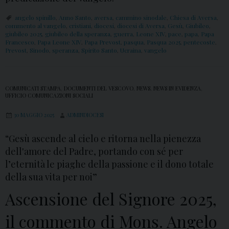
angelo spinillo
,
Anno Santo
,
aversa
,
cammino sinodale
,
Chiesa di Aversa
,
commento al vangelo
,
cristiani
,
diocesi
,
diocesi di Aversa
,
Gesù
,
Giubileo
,
giubileo 2025
,
giubileo della speranza
,
guerra
,
Leone XIV
,
pace
,
papa
,
Papa
Francesco
,
Papa Leone XIV
,
Papa Prevost
,
pasqua
,
Pasqua 2025
,
pentecoste
,
Prevost
,
Sinodo
,
speranza
,
Spirito Santo
,
Ucraina
,
vangelo
COMUNICATI STAMPA
,
DOCUMENTI DEL VESCOVO
,
NEWS
,
NEWS IN EVIDENZA
,
UFFICIO COMUNICAZIONI SOCIALI
30 MAGGIO 2025
ADMINDIOCESI
“Gesù ascende al cielo e ritorna nella pienezza
dell'amore del Padre, portando con sé per
l’eternità le piaghe della passione e il dono totale
della sua vita per noi”
Ascensione del Signore 2025,
il commento di Mons. Angelo