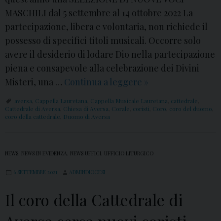
MASCHILI dal 5 settembre al 14 ottobre 2022 La
partecipazione, libera e volontaria, non richiede il
possesso di specifici titoli musicali. Occorre solo
avere il desiderio di lodare Dio nella partecipazione
piena e consapevole alla celebrazione dei Divini
Misteri, una …
Continua a leggere
L
»
a
aversa
,
Cappella Lauretana
,
Cappella Musicale Lauretana
,
cattedrale
,
C
Cattedrale di Aversa
,
Chiesa di Aversa
,
Corale
,
coristi
,
Coro
,
coro del duomo
,
coro della cattedrale
,
Duomo di Aversa
a
p
p
NEWS
,
NEWS IN EVIDENZA
,
NEWS UFFICI
,
UFFICIO LITURGICO
e
6 SETTEMBRE 2021
ADMINDIOCESI
l
l
Il coro della Cattedrale di
a
M