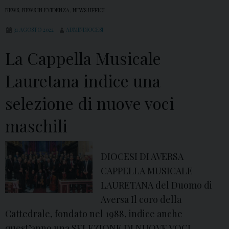
NEWS
,
NEWS IN EVIDENZA
,
NEWS UFFICI
31 AGOSTO 2022
ADMINDIOCESI
La Cappella Musicale
Lauretana indice una
selezione di nuove voci
maschili
DIOCESI DI AVERSA
CAPPELLA MUSICALE
LAURETANA del Duomo di
Aversa Il coro della
Cattedrale, fondato nel 1988, indice anche
quest’anno una SELEZIONE DI NUOVE VOCI