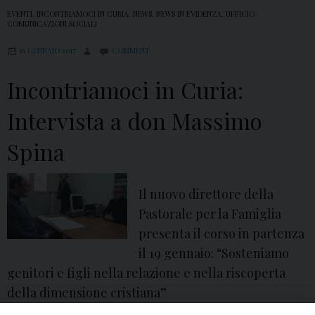
EVENTI
,
INCONTRIAMOCI IN CURIA
,
NEWS
,
NEWS IN EVIDENZA
,
UFFICIO
COMUNICAZIONI SOCIALI
16 GENNAIO 2017
COMMENT
Incontriamoci in Curia:
Intervista a don Massimo
Spina
Il nuovo direttore della
Pastorale per la Famiglia
presenta il corso in partenza
il 19 gennaio: “Sosteniamo
genitori e figli nella relazione e nella riscoperta
della dimensione cristiana”