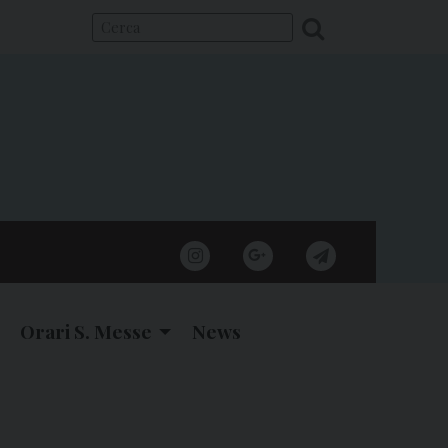
instagram
google
telegram
Orari S. Messe
News