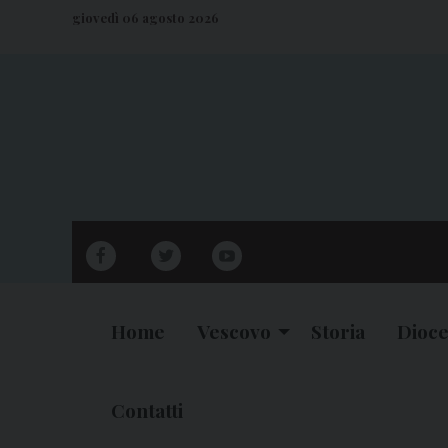
S
giovedì 06 agosto 2026
k
i
p
t
o
c
o
n
facebook
twitter
youtube
t
e
n
Home
Vescovo
Storia
Dioce
t
Contatti