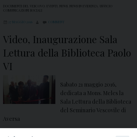
DOCUMENTI DEL VESCOVO
,
EVENTI
,
NEWS
,
NEWS IN EVIDENZA
,
UFFICIO
COMUNICAZIONI SOCIALI
27 MAGGIO 2016
COMMENT
Video, Inaugurazione Sala
Lettura della Biblioteca Paolo
VI
Sabato 21 maggio 2016,
dedicata a Mons. Meles la
Sala Lettura della Biblioteca
del Seminario Vescovile di
Aversa
21 maggio
,
Antimo Cesaro
,
antonio cesaro
,
arte
,
aversa
,
beni culturali
,
biblioteca
,
bibliotecario
,
biografo
,
cultura
,
direttore
,
fondo
,
fondo cece
,
fondo