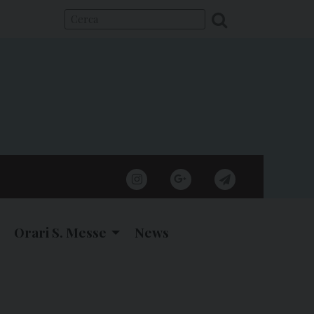
instagram
google
telegram
Orari S. Messe
News