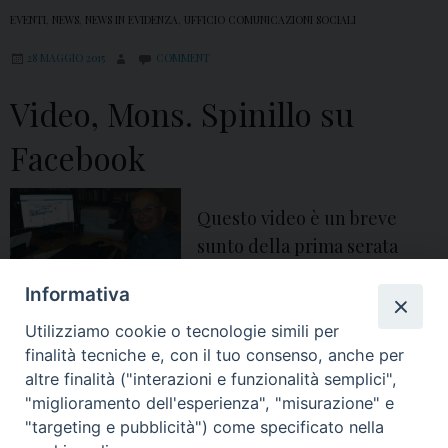
EVENTI
,
NEWS
,
NEWS IN EVIDENZA
,
UFFICIO COMUNICAZIONI SOCIALI
28 MAGGIO 2015
COMMENT
Video, Mons. Spinillo su
Facebook
Questo video è un breve
sunto della prima serata
social di Mons. Spinillo.
Informativa
aversa
,
Chiesa di Aversa
,
diocesi
,
domande
,
facebook
,
fedeli
,
internauti
,
Utilizziamo cookie o tecnologie simili per
mons. angelo spinillo
,
Mons. Spinillo su facebook
,
pagina ufficiale
,
vescovo di
Aversa
,
video
finalità tecniche e, con il tuo consenso, anche per
altre finalità ("interazioni e funzionalità semplici",
"miglioramento dell'esperienza", "misurazione" e
P
"targeting e pubblicità") come specificato nella