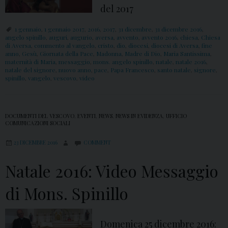
del 2017
1 gennaio
,
1 gennaio 2017
,
2016
,
2017
,
31 dicembre
,
31 dicembre 2016
,
angelo spinillo
,
auguri
,
augurio
,
aversa
,
avvento
,
avvento 2016
,
chiesa
,
Chiesa
di Aversa
,
commento al vangelo
,
cristo
,
dio
,
diocesi
,
diocesi di Aversa
,
fine
anno
,
Gesù
,
Giornata della Pace
,
Madonna
,
Madre di Dio
,
Maria Santissima
,
maternità di Maria
,
messaggio
,
mons. angelo spinillo
,
natale
,
natale 2016
,
natale del signore
,
nuovo anno
,
pace
,
Papa Francesco
,
santo natale
,
signore
,
spinillo
,
vangelo
,
vescovo
,
video
DOCUMENTI DEL VESCOVO
,
EVENTI
,
NEWS
,
NEWS IN EVIDENZA
,
UFFICIO
COMUNICAZIONI SOCIALI
23 DICEMBRE 2016
COMMENT
Natale 2016: Video Messaggio
di Mons. Spinillo
Domenica 25 dicembre 2016: