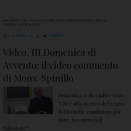
i
o
DOCUMENTI DEL VESCOVO
,
EVENTI
,
NEWS
,
NEWS IN EVIDENZA
,
UFFICIO
d
COMUNICAZIONI SOCIALI
i
12 DICEMBRE 2016
COMMENT
M
o
Video, III Domenica di
n
Avvento: il video commento
s
.
di Mons. Spinillo
S
p
Domenica 11 dicembre 2016:
i
“Chi è alla ricerca del regno
n
di Dio nelle condizioni più
i
dure, incontrerà il
l
Salvatore”
l