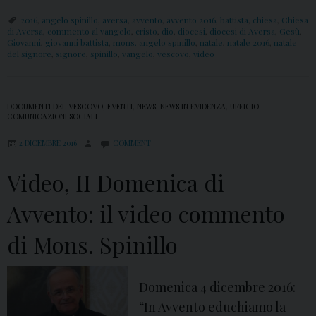
o
2016
,
angelo spinillo
,
aversa
,
avvento
,
avvento 2016
,
battista
,
chiesa
,
Chiesa
di Aversa
,
commento al vangelo
,
cristo
,
dio
,
diocesi
,
diocesi di Aversa
,
Gesù
,
Giovanni
,
giovanni battista
,
mons. angelo spinillo
,
natale
,
natale 2016
,
natale
del signore
,
signore
,
spinillo
,
vangelo
,
vescovo
,
video
DOCUMENTI DEL VESCOVO
,
EVENTI
,
NEWS
,
NEWS IN EVIDENZA
,
UFFICIO
COMUNICAZIONI SOCIALI
2 DICEMBRE 2016
COMMENT
Video, II Domenica di
Avvento: il video commento
di Mons. Spinillo
Domenica 4 dicembre 2016:
“In Avvento educhiamo la