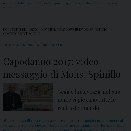
natale
,
natale 2017
,
natale del signore
,
signore
,
spinillo
,
vangelo
,
vescovo
,
video
DOCUMENTI DEL VESCOVO
,
EVENTI
,
NEWS
,
NEWS IN EVIDENZA
,
UFFICIO
COMUNICAZIONI SOCIALI
30 DICEMBRE 2017
COMMENT
Capodanno 2017: video
messaggio di Mons. Spinillo
Gesù è la salvezza: nel suo
nome si piegano tutte le
realtà del mondo
angelo spinillo
,
aversa
,
avvento
,
avvento 2017
,
capodanno
,
commento al
vangelo
,
cristo
,
dio
,
diocesi
,
Gesù
,
mons. angelo spinillo
,
natale
,
natale 2017
,
natale del signore
,
primo gennaio
,
signore
,
spinillo
,
vangelo
,
vescovo
,
video