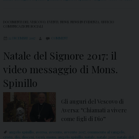
DOCUMENTI DEL VESCOVO
,
EVENTI
,
NEWS
,
NEWS IN EVIDENZA
,
UFFICIO
COMUNICAZIONI SOCIALI
22 DICEMBRE 2017
COMMENT
Natale del Signore 2017: il
video messaggio di Mons.
Spinillo
Gli auguri del Vescovo di
Aversa: “Chiamati a vivere
come figli di Dio”
angelo spinillo
,
aversa
,
avvento
,
avvento 2017
,
commento al vangelo
,
cristo
,
dio
,
diocesi
,
Gesù
,
mons. angelo spinillo
,
natale
,
natale 2017
,
natale del