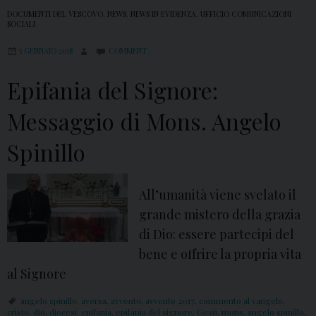
DOCUMENTI DEL VESCOVO
,
NEWS
,
NEWS IN EVIDENZA
,
UFFICIO COMUNICAZIONI
SOCIALI
5 GENNAIO 2018
COMMENT
Epifania del Signore:
Messaggio di Mons. Angelo
Spinillo
All’umanità viene svelato il
grande mistero della grazia
di Dio: essere partecipi del
bene e offrire la propria vita
al Signore
angelo spinillo
,
aversa
,
avvento
,
avvento 2017
,
commento al vangelo
,
cristo
,
dio
,
diocesi
,
epifania
,
epifania del signore
,
Gesù
,
mons. angelo spinillo
,