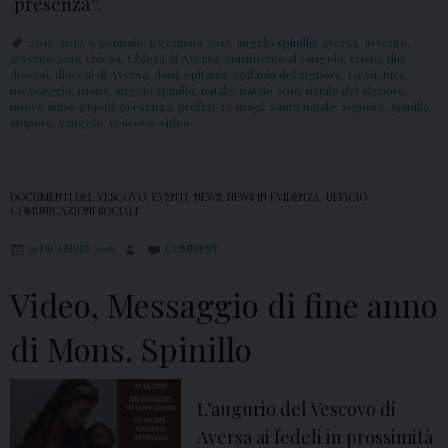
presenza”.
2016
,
2017
,
6 gennaio
,
6 gennaio 2017
,
angelo spinillo
,
aversa
,
avvento
,
avvento 2016
,
chiesa
,
Chiesa di Aversa
,
commento al vangelo
,
cristo
,
dio
,
diocesi
,
diocesi di Aversa
,
doni
,
epifania
,
epifania del signore
,
Gesù
,
luce
,
messaggio
,
mons. angelo spinillo
,
natale
,
natale 2016
,
natale del signore
,
nuovo anno
,
popoli
,
presenza
,
profeti
,
re magi
,
santo natale
,
signore
,
spinillo
,
stupore
,
vangelo
,
vescovo
,
video
DOCUMENTI DEL VESCOVO
,
EVENTI
,
NEWS
,
NEWS IN EVIDENZA
,
UFFICIO
COMUNICAZIONI SOCIALI
29 DICEMBRE 2016
COMMENT
Video, Messaggio di fine anno
di Mons. Spinillo
L’augurio del Vescovo di
Aversa ai fedeli in prossimità