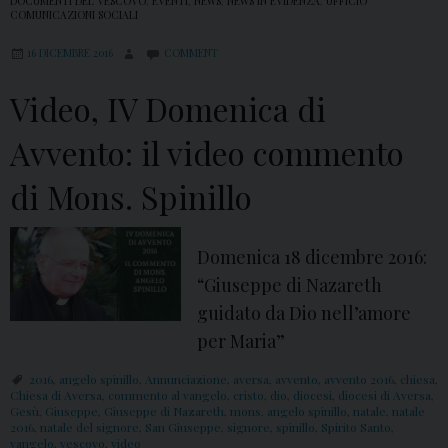
DOCUMENTI DEL VESCOVO
,
EVENTI
,
NEWS
,
NEWS IN EVIDENZA
,
UFFICIO
COMUNICAZIONI SOCIALI
0
1
16 DICEMBRE 2016
COMMENT
6
Video, IV Domenica di
:
V
Avvento: il video commento
i
di Mons. Spinillo
d
e
o
Domenica 18 dicembre 2016:
M
“Giuseppe di Nazareth
e
guidato da Dio nell’amore
s
per Maria”
s
2016
,
angelo spinillo
,
Annunciazione
,
aversa
,
avvento
,
avvento 2016
,
chiesa
,
a
Chiesa di Aversa
,
commento al vangelo
,
cristo
,
dio
,
diocesi
,
diocesi di Aversa
,
g
Gesù
,
Giuseppe
,
Giuseppe di Nazareth
,
mons. angelo spinillo
,
natale
,
natale
2016
,
natale del signore
,
San Giuseppe
,
signore
,
spinillo
,
Spirito Santo
,
g
vangelo
,
vescovo
,
video