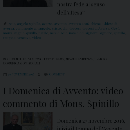
nostra fede al senso
dell’attesa”
2016
,
angelo spinillo
,
aversa
,
avvento
,
avvento 2016
,
chiesa
,
Chiesa di
Aversa
,
commento al vangelo
,
cristo
,
dio
,
diocesi
,
diocesi di Aversa
,
Gesù
,
mons. angelo spinillo
,
natale
,
natale 2016
,
natale del signore
,
signore
,
spinillo
,
vangelo
,
vescovo
,
video
DOCUMENTI DEL VESCOVO
,
EVENTI
,
NEWS
,
NEWS IN EVIDENZA
,
UFFICIO
COMUNICAZIONI SOCIALI
26 NOVEMBRE 2016
COMMENT
I Domenica di Avvento: video
commento di Mons. Spinillo
Domenica 27 novembre 2016,
inizia il tempo dell’Avvento