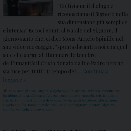
“Coltiviamo il dialogo e
riconosciamo il Signore nella
sua dimensione più semplice
e intensa” Eccoci giunti al Natale del Signore, il
giorno santo che, ci dice Mons. Angelo Spinillo nel
suo video messaggio, “spunta davanti a noi con quel
sole che sorge al illuminare le tenebre
dell’umanità: il Cristo donato da Dio Padre perché
sia luce per tutti”. Il tempo del …
Continua a
leggere
N
»
a
2016
,
accoglienza
,
angeli
,
angelo spinillo
,
aversa
,
avvento
,
avvento 2016
,
t
bambino
,
chiesa
,
Chiesa di Aversa
,
commento al vangelo
,
cristianesimo
,
cristo
,
dio
,
diocesi
,
diocesi di Aversa
,
Gesù
,
gesù bambino
,
gloria
,
mons.
a
angelo spinillo
,
natale
,
natale 2016
,
natale del signore
,
pastori
,
signore
,
spinillo
,
vangelo
,
vescovo
,
video
l
e
2