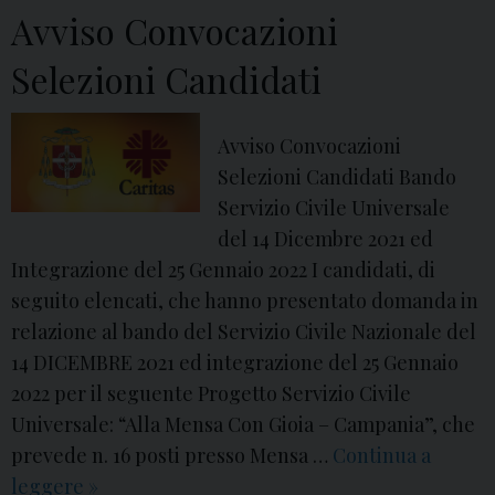
v
Avviso Convocazioni
e
r
Selezioni Candidati
s
a
Avviso Convocazioni
–
Selezioni Candidati Bando
S
Servizio Civile Universale
e
del 14 Dicembre 2021 ed
r
Integrazione del 25 Gennaio 2022 I candidati, di
v
seguito elencati, che hanno presentato domanda in
i
relazione al bando del Servizio Civile Nazionale del
z
14 DICEMBRE 2021 ed integrazione del 25 Gennaio
i
2022 per il seguente Progetto Servizio Civile
o
Universale: “Alla Mensa Con Gioia – Campania”, che
C
prevede n. 16 posti presso Mensa …
Continua a
i
leggere
B
»