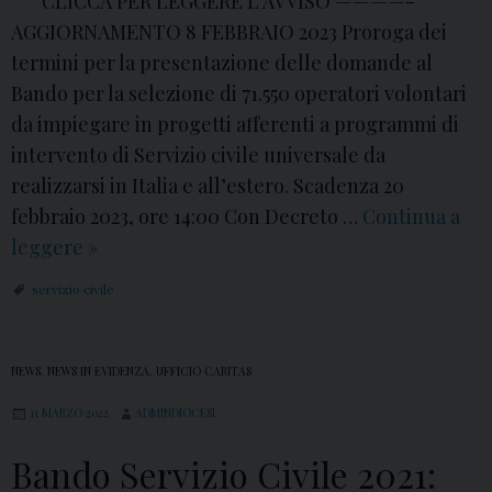
CLICCA PER LEGGERE L’AVVISO ————-
AGGIORNAMENTO 8 FEBBRAIO 2023 Proroga dei
termini per la presentazione delle domande al
Bando per la selezione di 71.550 operatori volontari
da impiegare in progetti afferenti a programmi di
intervento di Servizio civile universale da
realizzarsi in Italia e all’estero. Scadenza 20
febbraio 2023, ore 14:00 Con Decreto …
Continua a
leggere
C
»
a
servizio civile
r
i
t
NEWS
,
NEWS IN EVIDENZA
,
UFFICIO CARITAS
a
11 MARZO 2022
ADMINDIOCESI
s
A
Bando Servizio Civile 2021: