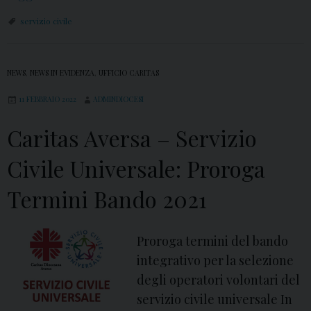
v
a
i
servizio civile
n
l
d
e
o
NEWS
,
NEWS IN EVIDENZA
,
UFFICIO CARITAS
U
S
n
11 FEBBRAIO 2022
ADMINDIOCESI
e
i
r
Caritas Aversa – Servizio
v
v
e
Civile Universale: Proroga
i
r
z
Termini Bando 2021
s
i
a
o
l
Proroga termini del bando
C
e
integrativo per la selezione
i
:
degli operatori volontari del
v
B
servizio civile universale In
i