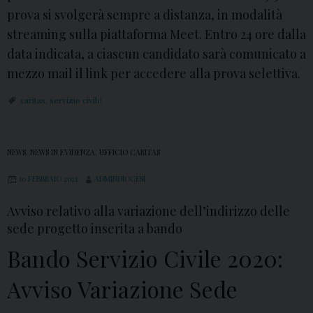
o
z
prova si svolgerà sempre a distanza, in modalità
r
i
streaming sulla piattaforma Meet. Entro 24 ore dalla
o
o
data indicata, a ciascun candidato sarà comunicato a
g
C
mezzo mail il link per accedere alla prova selettiva.
a
i
caritas
,
servizio civile
T
v
e
i
r
l
NEWS
,
NEWS IN EVIDENZA
,
UFFICIO CARITAS
m
e
10 FEBBRAIO 2021
ADMINDIOCESI
i
U
n
n
Avviso relativo alla variazione dell’indirizzo delle
i
i
sede progetto inserita a bando
B
v
Bando Servizio Civile 2020:
a
e
n
Avviso Variazione Sede
r
d
s