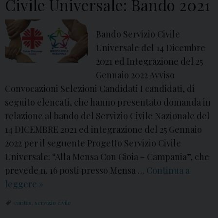
Civile Universale: Bando 2021
2
e
v
0
r
o
-
s
Bando Servizio Civile
c
0
a
Universale del 14 Dicembre
a
2
–
2021 ed Integrazione del 25
z
-
S
Gennaio 2022 Avviso
i
2
e
Convocazioni Selezioni Candidati I candidati, di
o
0
r
seguito elencati, che hanno presentato domanda in
n
2
v
relazione al bando del Servizio Civile Nazionale del
i
3
i
14 DICEMBRE 2021 ed integrazione del 25 Gennaio
S
z
2022 per il seguente Progetto Servizio Civile
e
i
Universale: “Alla Mensa Con Gioia – Campania”, che
l
o
prevede n. 16 posti presso Mensa …
Continua a
e
C
leggere
C
»
z
i
a
i
caritas
,
servizio civile
v
r
o