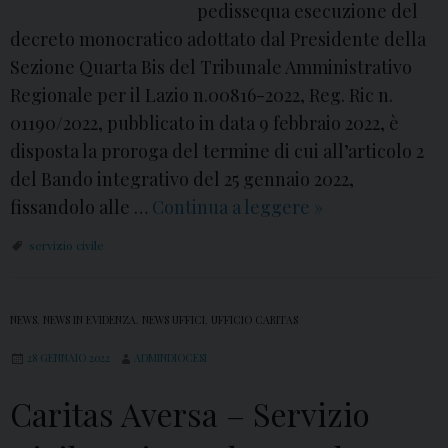
a
pedissequa esecuzione del
l
n
decreto monocratico adottato dal Presidente della
e
d
Sezione Quarta Bis del Tribunale Amministrativo
2
o
Regionale per il Lazio n.00816-2022, Reg. Ric n.
0
2
01190/2022, pubblicato in data 9 febbraio 2022, è
2
0
disposta la proroga del termine di cui all’articolo 2
1
2
del Bando integrativo del 25 gennaio 2022,
:
2
fissandolo alle …
Continua a leggere
C
»
A
–
a
v
servizio civile
P
r
v
r
i
i
o
t
NEWS
,
NEWS IN EVIDENZA
,
NEWS UFFICI
,
UFFICIO CARITAS
s
r
a
o
28 GENNAIO 2022
ADMINDIOCESI
o
s
C
g
A
Caritas Aversa – Servizio
o
a
v
n