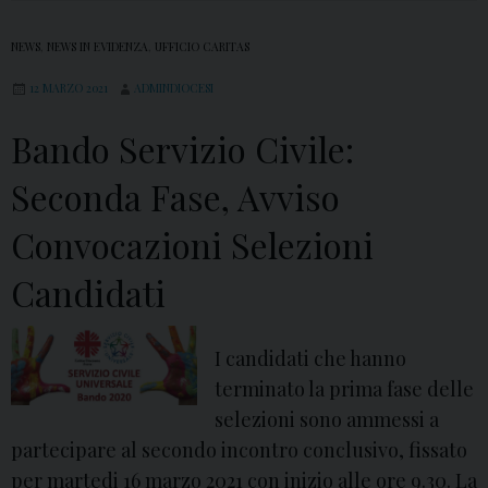
i
i
n
l
t
NEWS
,
NEWS IN EVIDENZA
i
,
UFFICIO CARITAS
e
a
C
12 MARZO 2021
ADMINDIOCESI
U
s
a
n
A
Bando Servizio Civile:
n
i
v
d
Seconda Fase, Avviso
v
e
i
e
r
Convocazioni Selezioni
d
r
s
a
Candidati
s
a
t
a
–
i
l
S
I candidati che hanno
e
e
terminato la prima fase delle
:
r
selezioni sono ammessi a
P
v
partecipare al secondo incontro conclusivo, fissato
r
i
per martedi 16 marzo 2021 con inizio alle ore 9.30. La