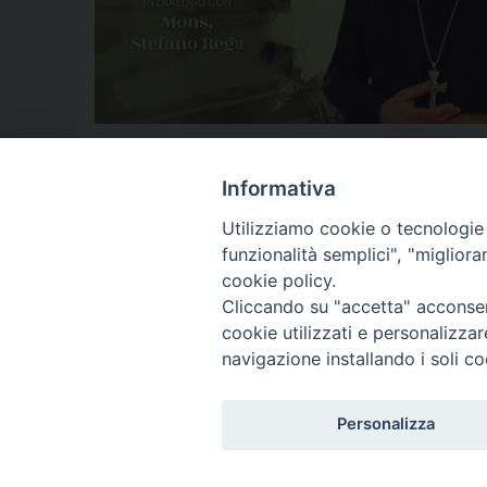
anno pastorale
,
anno pastorale 2025-2026
,
aversa
,
chiesa
,
Chie
stefanorega
,
vescovorega
,
vocazioni
Informativa
Utilizziamo cookie o tecnologie s
funzionalità semplici", "miglior
P
cookie policy.
Cliccando su "accetta" acconsent
o
cookie utilizzati e personalizza
© 2018 Diocesi di Aversa
s
navigazione installando i soli co
t
Personalizza
N