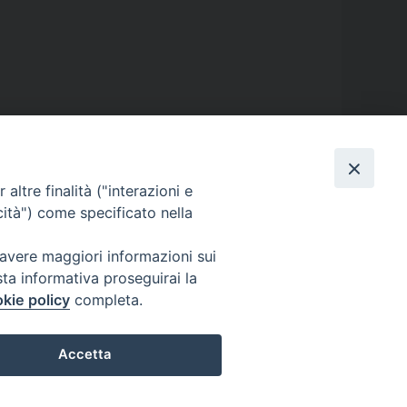
 carlo
,
san carlo borromeo
,
seminario
,
seminario 300
,
spiritualità
,
altre finalità ("interazioni e
cità") come specificato nella
 avere maggiori informazioni sui
sta informativa proseguirai la
kie policy
completa.
Accetta
Preferenze Cookie