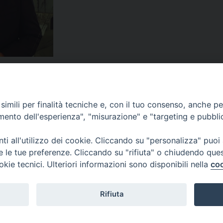
sa di Aversa
,
diocesi
,
diocesi di Aversa
,
ravviva il dono di Dio che è in te
,
rega
,
san
imili per finalità tecniche e, con il tuo consenso, anche per 
amento dell'esperienza", "misurazione" e "targeting e pubbli
i all'utilizzo dei cookie. Cliccando su "personalizza" puoi
re le tue preferenze. Cliccando su "rifiuta" o chiudendo que
okie tecnici. Ulteriori informazioni sono disponibili nella
coo
Rifiuta
f
t
y
i
g
t
a
w
o
n
o
e