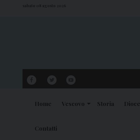
S
sabato 08 agosto 2026
k
i
p
t
o
c
o
n
facebook
twitter
youtube
t
e
n
Home
Vescovo
Storia
Dioce
t
Contatti