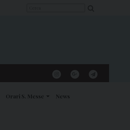
instagram
google
telegram
Orari S. Messe
News