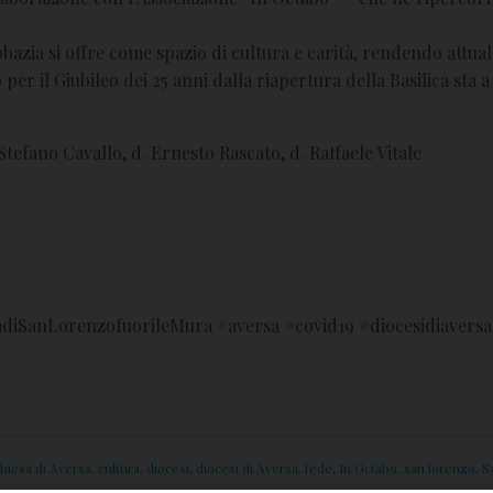
abbazia si offre come spazio di cultura e carità, rendendo attu
 per il Giubileo dei 25 anni dalla riapertura della Basilica sta 
Stefano Cavallo, d. Ernesto Rascato, d. Raffaele Vitale
diSanLorenzofuorileMura #aversa #covid19 #diocesidiaversa 
hiesa di Aversa
,
cultura
,
diocesi
,
diocesi di Aversa
,
fede
,
In Octabo
,
san lorenzo
,
S