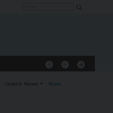
instagram
google
telegram
Orari S. Messe
News