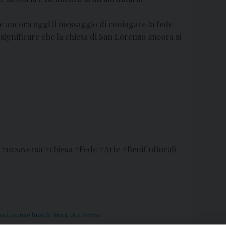
ale ancora oggi il messaggio di coniugare la fede
a significare che la chiesa di San Lorenzo ancora si
#ucsaversa #chiesa #Fede #Arte #BeniCulturali
an Lorenzo fuori le Mura
,
Ucs Aversa