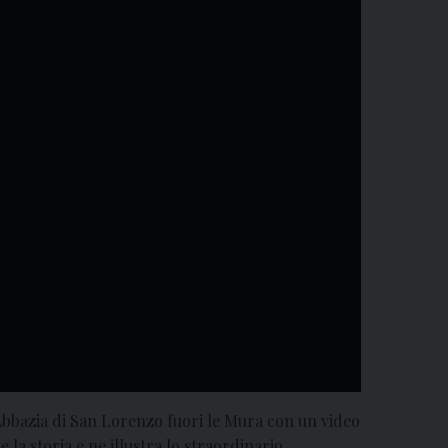
l’Abbazia di San Lorenzo fuori le Mura con un video
 la storia e ne illustra lo straordinario