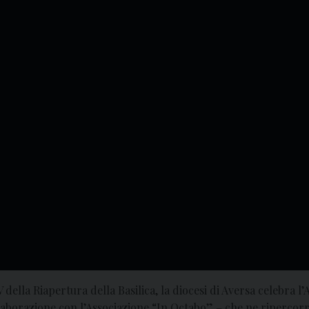
 della Riapertura della Basilica, la diocesi di Aversa celebra 
ollaborazione con l’Associazione “In Octabo” – che ne ripercorre