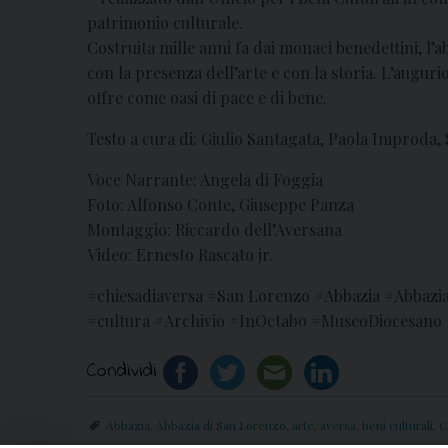
patrimonio culturale.
Costruita mille anni fa dai monaci benedettini, l’
con la presenza dell’arte e con la storia. L’augurio
offre come oasi di pace e di bene.
Testo a cura di: Giulio Santagata, Paola Improda, 
Voce Narrante: Angela di Foggia
Foto: Alfonso Conte, Giuseppe Panza
Montaggio: Riccardo dell’Aversana
Video: Ernesto Rascato jr.
#chiesadiaversa #San Lorenzo #Abbazia #Abbazia
#cultura #Archivio #InOctabo #MuseoDiocesano
Condividi
Abbazia
,
Abbazia di San Lorenzo
,
arte
,
aversa
,
beni culturali
,
C