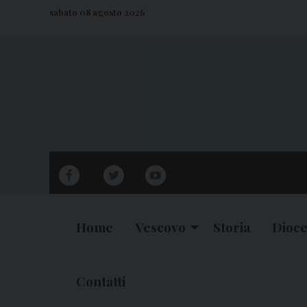
S
sabato 08 agosto 2026
k
i
p
t
o
c
o
n
facebook
twitter
youtube
t
e
n
Home
Vescovo
Storia
Dioce
t
Contatti