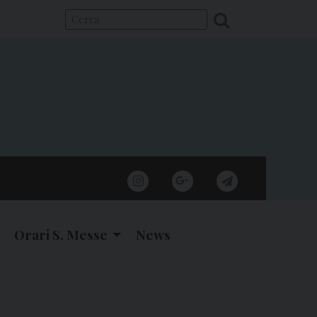
instagram
google
telegram
Orari S. Messe
News