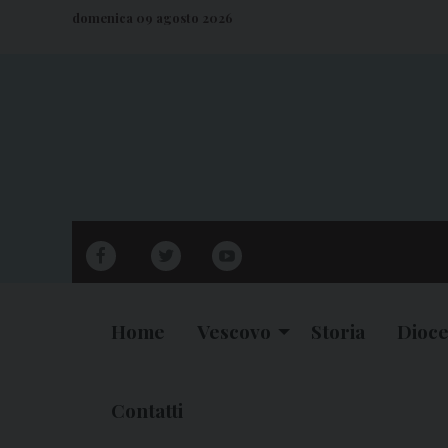
S
domenica 09 agosto 2026
k
i
p
t
o
c
o
n
facebook
twitter
youtube
t
e
n
Home
Vescovo
Storia
Dioce
t
Contatti