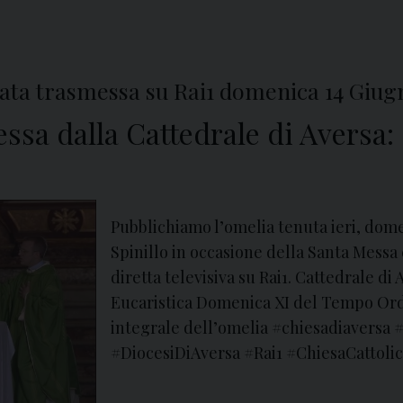
tata trasmessa su Rai1 domenica 14 Giug
essa dalla Cattedrale di Aversa:
Pubblichiamo l’omelia tenuta ieri, dome
Spinillo in occasione della Santa Messa
diretta televisiva su Rai1. Cattedrale d
Eucaristica Domenica XI del Tempo Ordin
integrale dell’omelia #chiesadiavers
#DiocesiDiAversa #Rai1 #ChiesaCattol