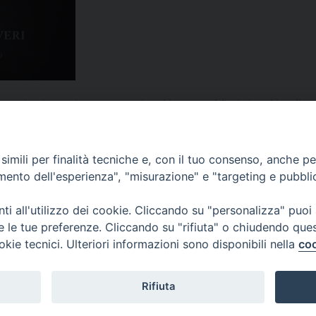
e Zuppi
,
caritas
,
Caritas Aversa
,
carmine schiavone
,
casal di principe
,
Chiesa di Av
a Zuppi
,
morale
,
Opera San Leonardo
,
Osservatorio Placido Rizzotto
,
Papa France
eologia Morale
,
V Giornata Mondiale dei Poveri
imili per finalità tecniche e, con il tuo consenso, anche per 
amento dell'esperienza", "misurazione" e "targeting e pubbli
i all'utilizzo dei cookie. Cliccando su "personalizza" puoi
re le tue preferenze. Cliccando su "rifiuta" o chiudendo que
okie tecnici. Ulteriori informazioni sono disponibili nella
coo
Rifiuta
f
t
y
i
g
t