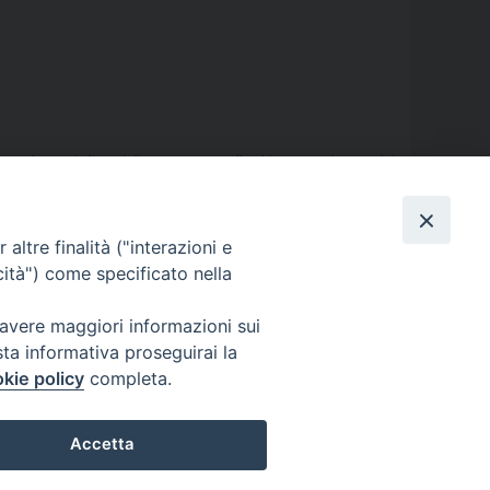
ersa
,
detenuti
,
diocesi di Aversa
,
Donatella Abignente
,
giornata dei
sco
,
Parrocchia San Pietro Apostolo
,
Parrocchia Spirito Santo
,
altre finalità ("interazioni e
cità") come specificato nella
 avere maggiori informazioni sui
sta informativa proseguirai la
kie policy
completa.
Accetta