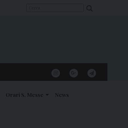
instagram
google
telegram
Orari S. Messe
News