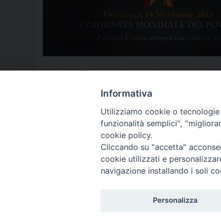
angelo spinillo
,
aversa
,
caivano
,
Caporalato
,
Carcere
,
Cardinal
poveri
,
immigrati
,
Immigrazione
,
Jean René Bilongo
,
Matteo Mari
poveri
,
Samuele Ciambriello
,
Santuario di Sant'Antimo
,
teologia
,
T
Informativa
Utilizziamo cookie o tecnologie s
funzionalità semplici", "miglior
P
cookie policy.
Cliccando su "accetta" acconsent
o
cookie utilizzati e personalizza
© 2018 Diocesi di Aversa
s
navigazione installando i soli co
t
Personalizza
N