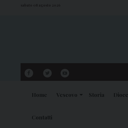
S
sabato 08 agosto 2026
k
i
p
t
o
c
o
n
facebook
twitter
youtube
t
e
n
Home
Vescovo
Storia
Dioce
t
Contatti