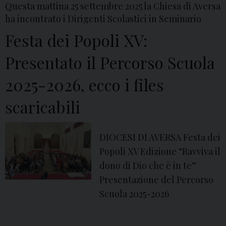
Questa mattina 25 settembre 2025 la Chiesa di Aversa
b
ha incontrato i Dirigenti Scolastici in Seminario
r
e
Festa dei Popoli XV:
a
Presentato il Percorso Scuola
L
u
2025-2026, ecco i files
s
scaricabili
c
i
a
DIOCESI DI AVERSA Festa dei
n
Popoli XV Edizione “Ravviva il
o
dono di Dio che è in te”
l
Presentazione del Percorso
a
Scuola 2025-2026
P
r