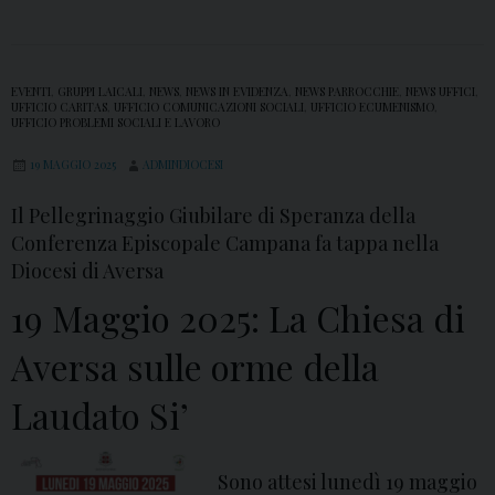
g
e
l
EVENTI
,
GRUPPI LAICALI
,
NEWS
,
NEWS IN EVIDENZA
,
NEWS PARROCCHIE
,
NEWS UFFICI
,
o
UFFICIO CARITAS
,
UFFICIO COMUNICAZIONI SOCIALI
,
UFFICIO ECUMENISMO
,
UFFICIO PROBLEMI SOCIALI E LAVORO
S
p
19 MAGGIO 2025
ADMINDIOCESI
i
Il Pellegrinaggio Giubilare di Speranza della
n
Conferenza Episcopale Campana fa tappa nella
i
Diocesi di Aversa
l
19 Maggio 2025: La Chiesa di
l
o
Aversa sulle orme della
Laudato Si’
Sono attesi lunedì 19 maggio