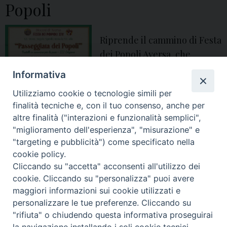
Popoli
Riprende il cammino di Festa
dei Popoli Aversa, che
celebra quest’anno la sua XIV
Informativa
edizione.
Utilizziamo cookie o tecnologie simili per
finalità tecniche e, con il tuo consenso, anche per
altre finalità ("interazioni e funzionalità semplici",
"miglioramento dell'esperienza", "misurazione" e
« Pagina precedente
Pagina successiva »
"targeting e pubblicità") come specificato nella
cookie policy.
Cliccando su "accetta" acconsenti all'utilizzo dei
© 2018 Diocesi di Aversa
cookie. Cliccando su "personalizza" puoi avere
maggiori informazioni sui cookie utilizzati e
personalizzare le tue preferenze. Cliccando su
"rifiuta" o chiudendo questa informativa proseguirai
f
t
y
i
g
t