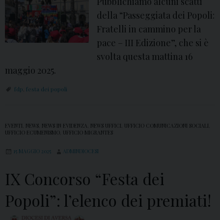
Pubblichiamo alcuni scatti
della “Passeggiata dei Popoli:
Fratelli in cammino per la
pace – III Edizione”, che si è
svolta questa mattina 16
maggio 2025.
fdp
,
festa dei popoli
EVENTI
,
NEWS
,
NEWS IN EVIDENZA
,
NEWS UFFICI
,
UFFICIO COMUNICAZIONI SOCIALI
,
UFFICIO ECUMENISMO
,
UFFICIO MIGRANTES
15 MAGGIO 2025
ADMINDIOCESI
IX Concorso “Festa dei
Popoli”: l’elenco dei premiati!