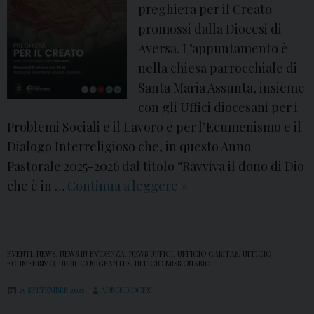
preghiera per il Creato
promossi dalla Diocesi di
Aversa. L’appuntamento è
nella chiesa parrocchiale di
Santa Maria Assunta, insieme
con gli Uffici diocesani per i
Problemi Sociali e il Lavoro e per l’Ecumenismo e il
Dialogo Interreligioso che, in questo Anno
Pastorale 2025-2026 dal titolo “Ravviva il dono di Dio
che è in …
Continua a leggere
L
»
’
8
o
EVENTI
,
NEWS
,
NEWS IN EVIDENZA
,
NEWS UFFICI
,
UFFICIO CARITAS
,
UFFICIO
t
ECUMENISMO
,
UFFICIO MIGRANTES
,
UFFICIO MISSIONARIO
t
25 SETTEMBRE 2025
ADMINDIOCESI
o