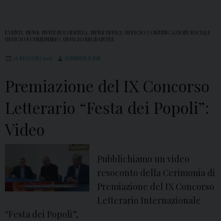
t
o
c
EVENTI
,
NEWS
,
NEWS IN EVIDENZA
,
NEWS UFFICI
,
UFFICIO COMUNICAZIONI SOCIALI
,
UFFICIO ECUMENISMO
,
UFFICIO MIGRANTES
o
26 MAGGIO 2025
ADMINDIOCESI
n
i
Premiazione del IX Concorso
l
Letterario “Festa dei Popoli”:
v
e
Video
s
c
o
Pubblichiamo un video
v
resoconto della Cerimonia di
o
Premiazione del IX Concorso
A
Letterario Internazionale
n
“Festa dei Popoli”,