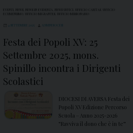
e
EVENTI
,
NEWS
,
NEWS IN EVIDENZA
,
NEWS UFFICI
,
UFFICIO CARITAS
,
UFFICIO
g
ECUMENISMO
,
UFFICIO MIGRANTES
,
UFFICIO MISSIONARIO
h
4 SETTEMBRE 2025
ADMINDIOCESI
i
e
Festa dei Popoli XV: 25
r
Settembre 2025, mons.
a
p
Spinillo incontra i Dirigenti
e
Scolastici
r
i
l
DIOCESI DI AVERSA Festa dei
C
Popoli XV Edizione Percorso
r
Scuola – Anno 2025-2026
e
“Ravviva il dono che è in te”
a