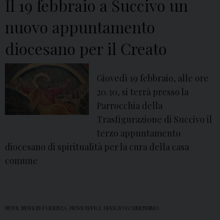
Il 19 febbraio a Succivo un
’
a
nuovo appuntamento
d
diocesano per il Creato
o
r
a
Giovedì 19 febbraio, alle ore
z
20.30, si terrà presso la
i
Parrocchia della
o
Trasfigurazione di Succivo il
n
terzo appuntamento
e
diocesano di spiritualità per la cura della casa
e
comune
u
c
a
NEWS
,
NEWS IN EVIDENZA
,
NEWS UFFICI
,
UFFICIO ECUMENISMO
r