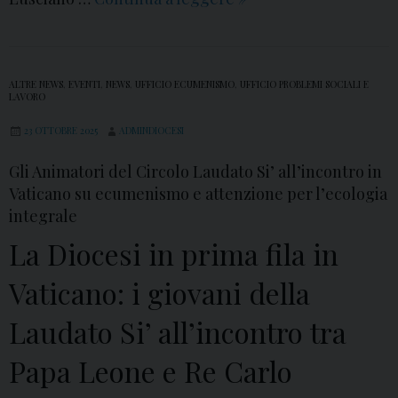
a
S
l
l
i
1
l
m
2
ALTRE NEWS
,
EVENTI
,
NEWS
,
UFFICIO ECUMENISMO
,
UFFICIO PROBLEMI SOCIALI E
a
e
n
LAVORO
G
o
o
23 OTTOBRE 2025
ADMINDIOCESI
i
n
v
o
Gli Animatori del Circolo Laudato Si’ all’incontro in
e
e
r
Vaticano su ecumenismo e attenzione per l’ecologia
P
m
integrale
n
r
b
a
La Diocesi in prima fila in
o
r
t
f
e
Vaticano: i giovani della
a
e
a
N
t
F
Laudato Si’ all’incontro tra
a
a
r
Papa Leone e Re Carlo
z
a
i
t