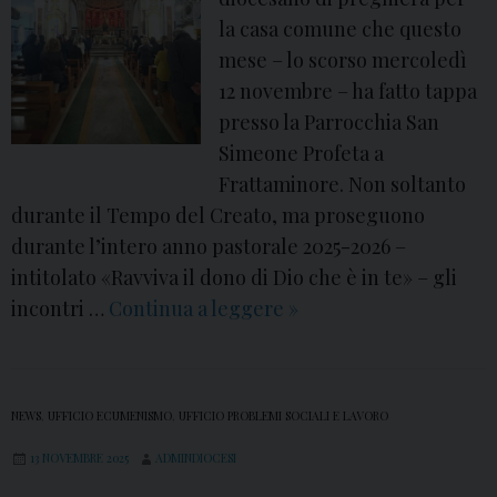
la casa comune che questo
mese – lo scorso mercoledì
12 novembre – ha fatto tappa
presso la Parrocchia San
Simeone Profeta a
Frattaminore. Non soltanto
durante il Tempo del Creato, ma proseguono
durante l’intero anno pastorale 2025-2026 –
intitolato «Ravviva il dono di Dio che è in te» – gli
incontri …
Continua a leggere
A
»
F
r
a
NEWS
,
UFFICIO ECUMENISMO
,
UFFICIO PROBLEMI SOCIALI E LAVORO
t
13 NOVEMBRE 2025
ADMINDIOCESI
t
a