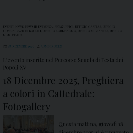
o
n
e
EVENTI
,
NEWS
,
NEWS IN EVIDENZA
,
NEWS UFFICI
,
UFFICIO CARITAS
,
UFFICIO
l
COMUNICAZIONI SOCIALI
,
UFFICIO ECUMENISMO
,
UFFICIO MIGRANTES
,
UFFICIO
MISSIONARIO
l
a
18 DICEMBRE 2025
ADMINDIOCESI
P
L'evento inserito nel Percorso Scuola di Festa dei
a
Popoli XV
r
18 Dicembre 2025, Preghiera
r
o
a colori in Cattedrale:
c
Fotogallery
c
h
i
Questa mattina, giovedì 18
a
dicembre 2025, si è rinnovato