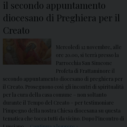
il secondo appuntamento
c
a
i
diocesano di Preghiera per il
P
a
a
Creato
l
r
e
r
e
Mercoledì 12 novembre, alle
o
E
ore 20.00, si terrà presso la
c
c
Parrocchia San Simeone
c
u
Profeta di Frattaminore il
h
m
secondo appuntamento diocesano di preghiera per
i
e
il Creato. Proseguono così gli incontri di spiritualità
a
n
per la cura della casa comune – non soltanto
d
i
durante il Tempo del Creato – per testimoniare
i
s
l’impegno della nostra Chiesa diocesana su questa
S
m
tematica che tocca tutti da vicino. Dopo l’incontro di
a
o
Lusciano …
Continua a leggere
n
I
»