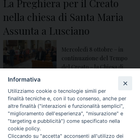
La Preghiera per il Creato
a
o
nella chiesa di Santa Maria
m
a
e
p
Assunta a Lusciano
n
p
t
u
Mercoledì 8 ottobre – in
o
n
continuazione del Tempo
t
del Creato – la Chiesa di
a
Aversa ha ripreso il cammino
m
Informativa
mensile di preghiera per la casa comune:
e
Utilizziamo cookie o tecnologie simili per
n
finalità tecniche e, con il tuo consenso, anche per
t
altre finalità ("interazioni e funzionalità semplici",
o
"miglioramento dell'esperienza", "misurazione" e
« Pagina precedente
Pagina successiva »
"targeting e pubblicità") come specificato nella
d
cookie policy.
i
Cliccando su "accetta" acconsenti all'utilizzo dei
o