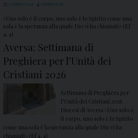
i
13 GENNAIO 2026
ADMINDIOCESI
s
«Uno solo è il corpo, uno solo è lo Spirito come una
t
sola è la speranza alla quale Dio vi ha chiamati» (Ef
i
4, 4)
c
Aversa: Settimana di
a
p
Preghiera per l’Unità dei
e
Cristiani 2026
r
i
l
Settimana di Preghiera per
C
l’Unità dei Cristiani 2026
r
Diocesi di Aversa «Uno solo è
e
il corpo, uno solo è lo Spirito
a
come una sola è la speranza alla quale Dio vi ha
t
chiamati» (Ef 4, 4)