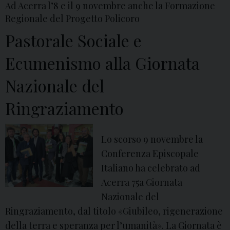
Ad Acerra l’8 e il 9 novembre anche la Formazione
m
Regionale del Progetto Policoro
i
Pastorale Sociale e
n
o
Ecumenismo alla Giornata
r
Nazionale del
e
l
Ringraziamento
a
p
Lo scorso 9 novembre la
r
Conferenza Episcopale
e
Italiano ha celebrato ad
g
Acerra 75a Giornata
h
Nazionale del
i
Ringraziamento, dal titolo «Giubileo, rigenerazione
e
della terra e speranza per l’umanità». La Giornata è
r