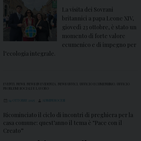
o
t
La visita dei Sovrani
n
a
britannici a papa Leone XIV,
a
m
giovedì 23 ottobre, è stato un
l
i
momento di forte valore
e
n
ecumenico e di impegno per
d
o
l’ecologia integrale.
e
r
l
e
R
i
i
EVENTI
,
NEWS
,
NEWS IN EVIDENZA
,
NEWS UFFICI
,
UFFICIO ECUMENISMO
,
UFFICIO
l
PROBLEMI SOCIALI E LAVORO
n
s
14 OTTOBRE 2025
ADMINDIOCESI
g
e
r
c
Ricominciato il ciclo di incontri di preghiera per la
a
casa comune: quest’anno il tema è “Pace con il
o
z
Creato”
n
i
d