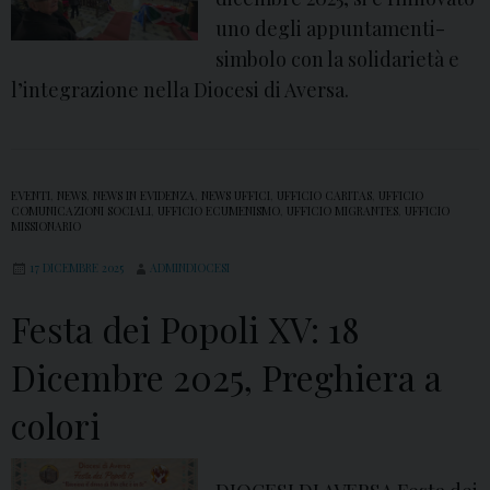
d
uno degli appuntamenti-
e
simbolo con la solidarietà e
l
l’integrazione nella Diocesi di Aversa.
l
a
T
r
EVENTI
,
NEWS
,
NEWS IN EVIDENZA
,
NEWS UFFICI
,
UFFICIO CARITAS
,
UFFICIO
COMUNICAZIONI SOCIALI
,
UFFICIO ECUMENISMO
,
UFFICIO MIGRANTES
,
UFFICIO
a
MISSIONARIO
s
17 DICEMBRE 2025
ADMINDIOCESI
f
Festa dei Popoli XV: 18
i
g
Dicembre 2025, Preghiera a
u
r
colori
a
z