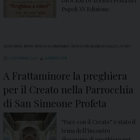
DIOCESI DI AVERSA Festa dei
i
Popoli XV Edizione
o
n
e
ALTRE NEWS
,
NEWS
,
UFFICIO ECUMENISMO
,
UFFICIO PROBLEMI SOCIALI E LAVORO
17 NOVEMBRE 2025
ADMINDIOCESI
A Frattaminore la preghiera
per il Creato nella Parrocchia
di San Simeone Profeta
“Pace con il Creato” è stato il
tema dell’incontro
diocesano di preghiera per