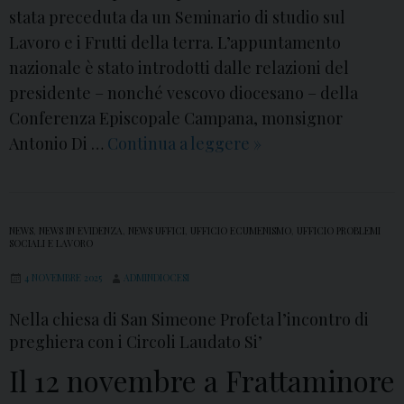
stata preceduta da un Seminario di studio sul
a
Lavoro e i Frutti della terra. L’appuntamento
p
nazionale è stato introdotti dalle relazioni del
e
presidente – nonché vescovo diocesano – della
r
Conferenza Episcopale Campana, monsignor
i
Antonio Di …
Continua a leggere
P
»
l
a
C
s
r
t
e
NEWS
,
NEWS IN EVIDENZA
,
NEWS UFFICI
,
UFFICIO ECUMENISMO
,
UFFICIO PROBLEMI
o
SOCIALI E LAVORO
a
r
t
4 NOVEMBRE 2025
ADMINDIOCESI
a
o
Nella chiesa di San Simeone Profeta l’incontro di
l
n
preghiera con i Circoli Laudato Si’
e
e
S
Il 12 novembre a Frattaminore
l
o
l