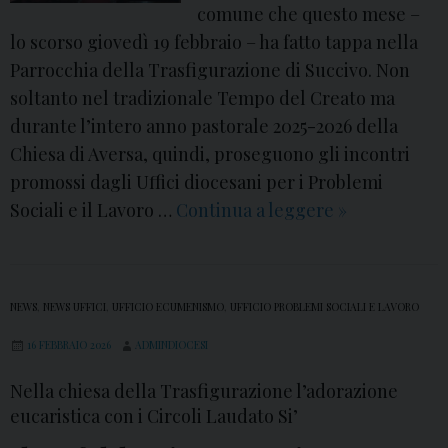
comune che questo mese –
lo scorso giovedì 19 febbraio – ha fatto tappa nella
Parrocchia della Trasfigurazione di Succivo. Non
soltanto nel tradizionale Tempo del Creato ma
durante l’intero anno pastorale 2025-2026 della
Chiesa di Aversa, quindi, proseguono gli incontri
promossi dagli Uffici diocesani per i Problemi
Sociali e il Lavoro …
Continua a leggere
A
»
S
u
c
NEWS
,
NEWS UFFICI
,
UFFICIO ECUMENISMO
,
UFFICIO PROBLEMI SOCIALI E LAVORO
c
16 FEBBRAIO 2026
ADMINDIOCESI
i
v
Nella chiesa della Trasfigurazione l’adorazione
o
eucaristica con i Circoli Laudato Si’
l