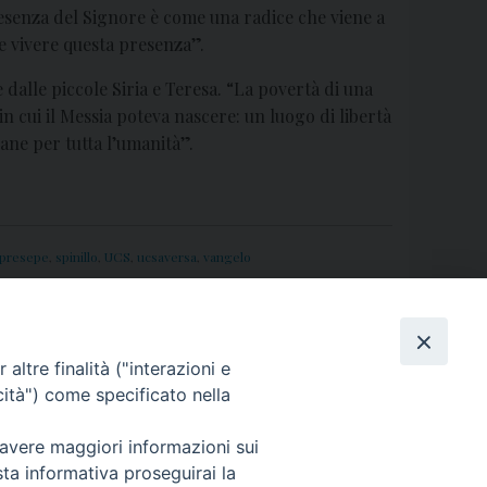
esenza del Signore è come una radice che viene a
 e vivere questa presenza”.
dalle piccole Siria e Teresa. “La povertà di una
in cui il Messia poteva nascere: un luogo di libertà
ane per tutta l’umanità”.
presepe
,
spinillo
,
UCS
,
ucsaversa
,
vangelo
il video messaggio di Mons. Angelo Spinillo
»
altre finalità ("interazioni e
cità") come specificato nella
 avere maggiori informazioni sui
sta informativa proseguirai la