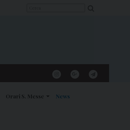
instagram
google
telegram
Orari S. Messe
News