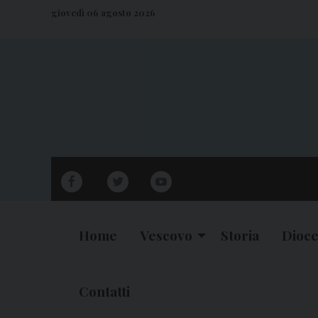
S
giovedì 06 agosto 2026
k
i
p
t
o
c
o
n
facebook
twitter
youtube
t
e
n
Home
Vescovo
Storia
Dioce
t
Contatti