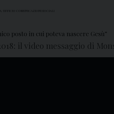
A
,
UFFICIO COMUNICAZIONI SOCIALI
unico posto in cui poteva nascere Gesù”
018: il video messaggio di Mons