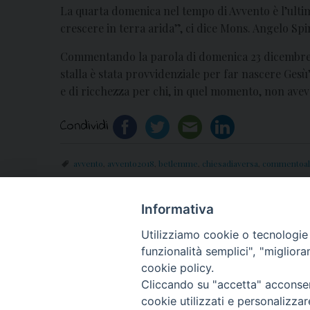
La quarta domenica nel tempo di Avvento è l’ulti
crescere in terra arida”, ci dice Mons. Angelo Spin
Commentando la parola di domenica 23 dicembre 201
stalla è stata provvidenziale per far nascere Gesù”
e di ricchezza per chi, in quel momento, non aveva
Condividi
avvento
,
avvento2018
,
betlemme
,
chiesadiaversa
,
commentoal
Informativa
«
23 dicembre: clownterapia al “Moscati” di 
Utilizziamo cookie o tecnologie s
funzionalità semplici", "miglior
cookie policy.
Cliccando su "accetta" acconsent
cookie utilizzati e personalizza
© 2018 Diocesi di Aversa