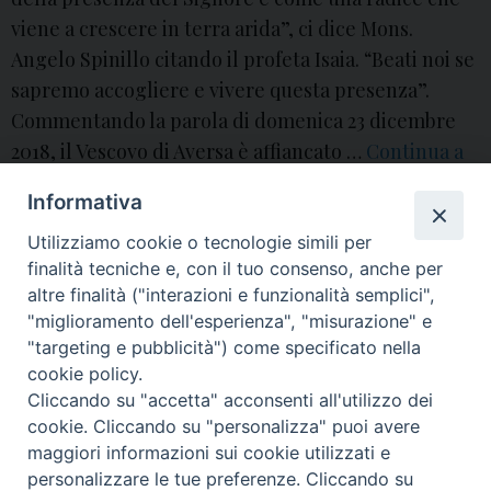
viene a crescere in terra arida”, ci dice Mons.
Angelo Spinillo citando il profeta Isaia. “Beati noi se
sapremo accogliere e vivere questa presenza”.
Commentando la parola di domenica 23 dicembre
2018, il Vescovo di Aversa è affiancato …
Continua a
leggere
I
»
Informativa
V
avvento
,
avvento2018
,
betlemme
,
chiesadiaversa
,
commentoalvangelo
,
D
Utilizziamo cookie o tecnologie simili per
diocesidiaversa
,
Gesù
,
gesù bambino
,
mangiatoia
,
natale
,
preparazione
,
presepe
,
spinillo
,
UCS
,
ucsaversa
,
vangelo
finalità tecniche e, con il tuo consenso, anche per
o
altre finalità ("interazioni e funzionalità semplici",
m
"miglioramento dell'esperienza", "misurazione" e
e
P
"targeting e pubblicità") come specificato nella
n
o
cookie policy.
i
Cliccando su "accetta" acconsenti all'utilizzo dei
s
© 2018 Diocesi di Aversa
c
cookie. Cliccando su "personalizza" puoi avere
t
maggiori informazioni sui cookie utilizzati e
a
N
personalizzare le tue preferenze. Cliccando su
a
d