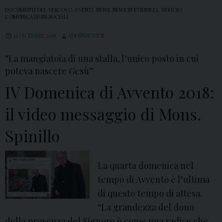
DOCUMENTI DEL VESCOVO
,
EVENTI
,
NEWS
,
NEWS IN EVIDENZA
,
UFFICIO
COMUNICAZIONI SOCIALI
21 DICEMBRE 2018
ADMINDIOCESI
“La mangiatoia di una stalla, l’unico posto in cui
poteva nascere Gesù”
IV Domenica di Avvento 2018:
il video messaggio di Mons.
Spinillo
La quarta domenica nel
tempo di Avvento è l’ultima
di questo tempo di attesa.
“La grandezza del dono
della presenza del Signore è come una radice che