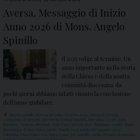
Aversa, Messaggio di Inizio
Anno 2026 di Mons. Angelo
Spinillo
Il 2025 volge al termine. Un
anno importante nella storia
della Chiesa e della nostra
comunità diocesana: da
pochi giorni abbiamo infatti vissuto la conclusione
dell’anno giubilare:
angelo spinillo
,
aversa
,
avvento
,
Avvento 2025
,
Chiesa di Aversa
,
commento al vangelo
,
diocesi di Aversa
,
famiglia
,
fine anno
,
Gesù
,
gesù
bambino
,
Giornata Mondiale della Pace
,
guerra
,
luce
,
Madonna
,
madre
,
Maria
,
Messaggio di Fine Anno
,
natale
,
Natale 2025
,
natale del signore
,
pace
,
Palestina
,
Papa Francesco
,
Papa Leone XIV
,
spinillo
,
stella
,
Ucraina
,
ucsaversa
,
vangelo
,
vescovo
,
vescovo di Aversa