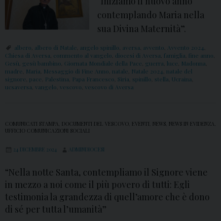
“Iniziamo il nuovo anno
contemplando Maria nella
sua Divina Maternità”.
albero
,
albero di Natale
,
angelo spinillo
,
aversa
,
avvento
,
Avvento 2024
,
Chiesa di Aversa
,
commento al vangelo
,
diocesi di Aversa
,
famiglia
,
fine anno
,
Gesù
,
gesù bambino
,
Giornata Mondiale della Pace
,
guerra
,
luce
,
Madonna
,
madre
,
Maria
,
Messaggio di Fine Anno
,
natale
,
Natale 2024
,
natale del
signore
,
pace
,
Palestina
,
Papa Francesco
,
Siria
,
spinillo
,
stella
,
Ucraina
,
ucsaversa
,
vangelo
,
vescovo
,
vescovo di Aversa
COMUNICATI STAMPA
,
DOCUMENTI DEL VESCOVO
,
EVENTI
,
NEWS
,
NEWS IN EVIDENZA
,
UFFICIO COMUNICAZIONI SOCIALI
24 DICEMBRE 2024
ADMINDIOCESI
“Nella notte Santa, contempliamo il Signore viene
in mezzo a noi come il più povero di tutti: Egli
testimonia la grandezza di quell’amore che è dono
di sé per tutta l’umanità”