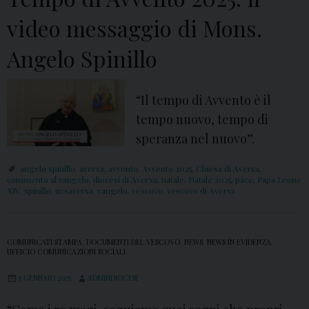
d
video messaggio di Mons.
i
Angelo Spinillo
A
v
v
“Il tempo di Avvento è il
e
tempo nuovo, tempo di
n
speranza nel nuovo”.
t
angelo spinillo
,
aversa
,
avvento
,
Avvento 2025
,
Chiesa di Aversa
,
o
commento al vangelo
,
diocesi di Aversa
,
natale
,
Natale 2025
,
pace
,
Papa Leone
2
XIV
,
spinillo
,
ucsaversa
,
vangelo
,
vescovo
,
vescovo di Aversa
0
2
COMUNICATI STAMPA
,
DOCUMENTI DEL VESCOVO
,
NEWS
,
NEWS IN EVIDENZA
,
5
UFFICIO COMUNICAZIONI SOCIALI
:
5 GENNAIO 2025
ADMINDIOCESI
i
l