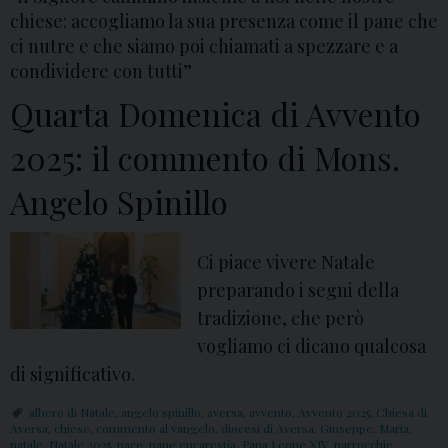
chiese: accogliamo la sua presenza come il pane che
ci nutre e che siamo poi chiamati a spezzare e a
condividere con tutti”
Quarta Domenica di Avvento
2025: il commento di Mons.
Angelo Spinillo
Ci piace vivere Natale
preparando i segni della
tradizione, che però
vogliamo ci dicano qualcosa
di significativo.
albero di Natale
,
angelo spinillo
,
aversa
,
avvento
,
Avvento 2025
,
Chiesa di
Aversa
,
chiese
,
commento al vangelo
,
diocesi di Aversa
,
Giuseppe
,
Maria
,
natale
,
Natale 2025
,
pace
,
pane eucarestia
,
Papa Leone XIV
,
parrocchie
,