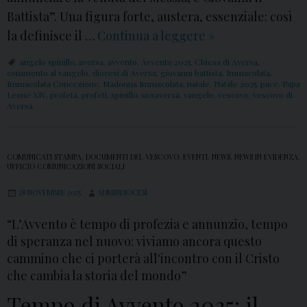
Battista”. Una figura forte, austera, essenziale: così
la definisce il …
Continua a leggere
S
»
e
angelo spinillo
,
aversa
,
avvento
,
Avvento 2025
,
Chiesa di Aversa
,
c
commento al vangelo
,
diocesi di Aversa
,
giovanni battista
,
Immacolata
,
Immacolata Concezione
,
Madonna Immacolata
,
natale
,
Natale 2025
,
pace
,
Papa
o
Leone XIV
,
profeta
,
profeti
,
spinillo
,
ucsaversa
,
vangelo
,
vescovo
,
vescovo di
Aversa
n
d
a
COMUNICATI STAMPA
,
DOCUMENTI DEL VESCOVO
,
EVENTI
,
NEWS
,
NEWS IN EVIDENZA
,
UFFICIO COMUNICAZIONI SOCIALI
D
o
28 NOVEMBRE 2025
ADMINDIOCESI
m
“L’Avvento è tempo di profezia e annunzio, tempo
e
di speranza nel nuovo: viviamo ancora questo
n
cammino che ci porterà all'incontro con il Cristo
i
che cambia la storia del mondo”
c
Tempo di Avvento 2025: il
a