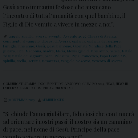
Gesù sono immagini festose che auspicano
l’incontro di tutta l’umanità con quel bambino, il
Figlio di Dio venuto a vivere in mezzo a noi”.
angelo spinillo
,
aversa
,
avvento
,
Avvento 2025
,
Chiesa di Aversa
,
commento al vangelo
,
diocesi di Aversa
,
epifania
,
epifania del signore
,
famiglia
,
fine anno
,
Gesù
,
gesù bambino
,
Giornata Mondiale della Pace
,
guerra
,
luce
,
Madonna
,
madre
,
Maria
,
Messaggio di Fine Anno
,
natale
,
Natale
2025
,
natale del signore
,
pace
,
Palestina
,
Papa Francesco
,
Papa Leone XIV
,
spinillo
,
stella
,
Ucraina
,
ucsaversa
,
vangelo
,
vescovo
,
vescovo di Aversa
COMUNICATI STAMPA
,
DOCUMENTI DEL VESCOVO
,
GIUBILEO 2025
,
NEWS
,
NEWS IN
EVIDENZA
,
UFFICIO COMUNICAZIONI SOCIALI
31 DICEMBRE 2025
ADMINDIOCESI
“Si chiude l’anno giubilare, fiduciosi che continuerà
ad orientare i nostri passi: il nostro sia un cammino
di pace, nel nome di Gesù, Principe della pace
venuto a vivere in mezzo a noi”