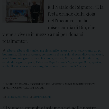
È il Natale del Signore. “È la
festa grande della gioia
dell’incontro con la
misericordia di Dio, che
viene a vivere in mezzo a noi per donarsi
totalmente”.
albero
,
albero di Natale
,
angelo spinillo
,
aversa
,
avvento
,
Avvento 2025
,
betlemme
,
Chiesa di Aversa
,
commento al vangelo
,
diocesi di Aversa
,
Gesù
,
gesù bambino
,
guerra
,
luce
,
Madonna
,
madre
,
Maria
,
natale
,
Natale 2025
,
natale del signore
,
pace
,
Palestina
,
Papa Leone XIV
,
presepe
,
Siria
,
spinillo
,
stella
,
Ucraina
,
ucsaversa
,
vangelo
,
vescovo
,
vescovo di Aversa
COMUNICATI STAMPA
,
DOCUMENTI DEL VESCOVO
,
NEWS
,
NEWS IN EVIDENZA
,
UFFICIO COMUNICAZIONI SOCIALI
19 DICEMBRE 2025
ADMINDIOCESI
“Il Signore cammino insieme a noi nelle nostre