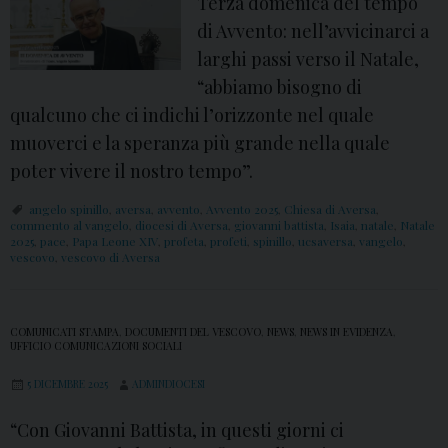
Terza domenica del tempo
di Avvento: nell’avvicinarci a
larghi passi verso il Natale,
“abbiamo bisogno di
qualcuno che ci indichi l’orizzonte nel quale
muoverci e la speranza più grande nella quale
poter vivere il nostro tempo”.
angelo spinillo
,
aversa
,
avvento
,
Avvento 2025
,
Chiesa di Aversa
,
commento al vangelo
,
diocesi di Aversa
,
giovanni battista
,
Isaia
,
natale
,
Natale
2025
,
pace
,
Papa Leone XIV
,
profeta
,
profeti
,
spinillo
,
ucsaversa
,
vangelo
,
vescovo
,
vescovo di Aversa
COMUNICATI STAMPA
,
DOCUMENTI DEL VESCOVO
,
NEWS
,
NEWS IN EVIDENZA
,
UFFICIO COMUNICAZIONI SOCIALI
5 DICEMBRE 2025
ADMINDIOCESI
“Con Giovanni Battista, in questi giorni ci