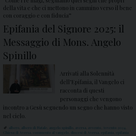
“Come i re magi, seguiamo quei segni che propri
c
della vita e che ci mettono in cammino verso il bene
con coraggio e con fiducia”
o
m
Epifania del Signore 2025: il
m
Messaggio di Mons. Angelo
e
n
Spinillo
t
o
Arrivati alla Solennità
d
dell’Epifania, il Vangelo ci
i
racconta di questi
M
personaggi che vengono
o
incontro a Gesù seguendo un segno che hanno visto
n
nel cielo.
s
.
albero
,
albero di Natale
,
angelo spinillo
,
aversa
,
avvento
,
Avvento 2024
,
Chiesa di Aversa
,
commento al vangelo
,
diocesi di Aversa
,
epifania
,
epifania
A