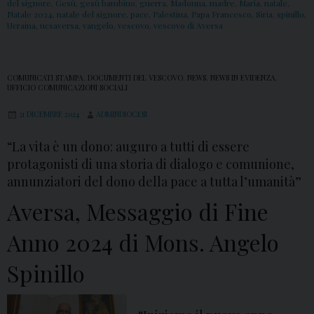
del signore
,
Gesù
,
gesù bambino
,
guerra
,
Madonna
,
madre
,
Maria
,
natale
,
Natale 2024
,
natale del signore
,
pace
,
Palestina
,
Papa Francesco
,
Siria
,
spinillo
,
n
Ucraina
,
ucsaversa
,
vangelo
,
vescovo
,
vescovo di Aversa
g
e
l
COMUNICATI STAMPA
,
DOCUMENTI DEL VESCOVO
,
NEWS
,
NEWS IN EVIDENZA
,
UFFICIO COMUNICAZIONI SOCIALI
o
S
31 DICEMBRE 2024
ADMINDIOCESI
p
“La vita è un dono: auguro a tutti di essere
i
protagonisti di una storia di dialogo e comunione,
n
annunziatori del dono della pace a tutta l’umanità”
i
Aversa, Messaggio di Fine
l
l
Anno 2024 di Mons. Angelo
o
Spinillo