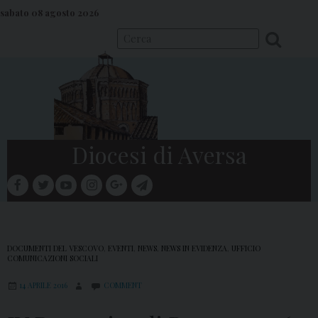
S
sabato 08 agosto 2026
k
i
p
t
o
c
o
Diocesi di Aversa
n
t
facebook
twitter
youtube
instagram
google
telegram
e
Menu
n
t
DOCUMENTI DEL VESCOVO
,
EVENTI
,
NEWS
,
NEWS IN EVIDENZA
,
UFFICIO
COMUNICAZIONI SOCIALI
14 APRILE 2016
COMMENT