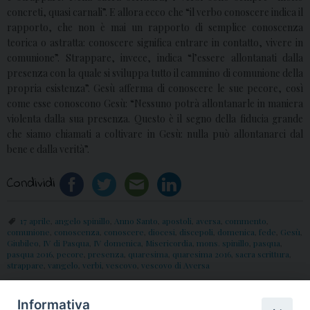
concreti, quasi carnali”. E allora ecco che “il verbo conoscere indica il
rapporto, che non è mai un rapporto di semplice conoscenza
teorica o astratta: conoscere significa entrare in contatto, vivere in
comunione”. Strappare, invece, indica “l’essere allontanati dalla
presenza con la quale si sviluppa tutto il cammino di comunione della
propria esistenza”. Gesù afferma di conoscere le sue pecore, così
come esse conoscono Gesù: “Nessuno potrà allontanarle in maniera
violenta dalla sua presenza. Questo è il segno della fiducia grande
che siamo chiamati a coltivare in Gesù: nulla può allontanarci dal
bene e dalla verità”.
Condividi
17 aprile
,
angelo spinillo
,
Anno Santo
,
apostoli
,
aversa
,
commento
,
comunione
,
conoscenza
,
conoscere
,
diocesi
,
discepoli
,
domenica
,
fede
,
Gesù
,
Giubileo
,
IV di Pasqua
,
IV domenica
,
Misericordia
,
mons. spinillo
,
pasqua
,
pasqua 2016
,
pecore
,
presenza
,
quaresima
,
quaresima 2016
,
sacra scrittura
,
strappare
,
vangelo
,
verbi
,
vescovo
,
vescovo di Aversa
Informativa