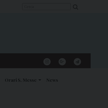
instagram
google
telegram
Orari S. Messe
News