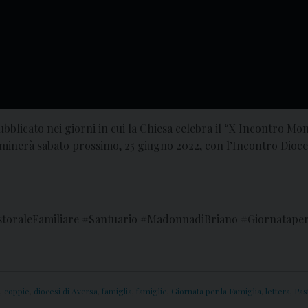
bblicato nei giorni in cui la Chiesa celebra il “X Incontro M
lminerà sabato prossimo, 25 giugno 2022, con l’Incontro Dioces
storaleFamiliare #Santuario #MadonnadiBriano #Giornataper
,
coppie
,
diocesi di Aversa
,
famiglia
,
famiglie
,
Giornata per la Famiglia
,
lettera
,
Pas