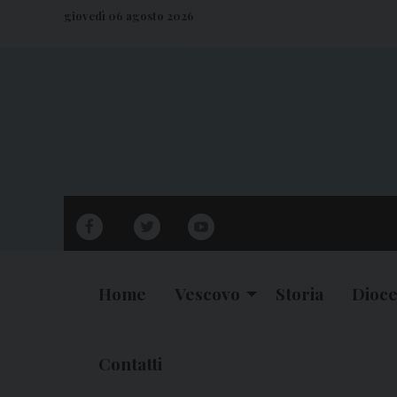
S
giovedì 06 agosto 2026
k
i
p
t
o
c
o
n
facebook
twitter
youtube
t
e
n
Home
Vescovo
Storia
Dioce
t
Contatti