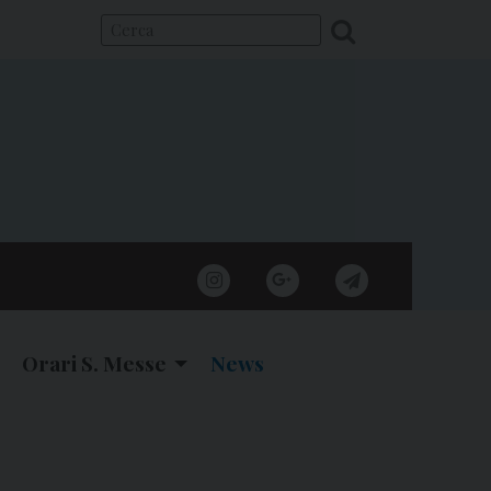
instagram
google
telegram
Orari S. Messe
News