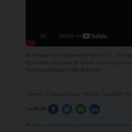
Ricordiamo che il documento della C.E.C. viene pu
Il percorso diocesano ha vissuto varie tappe e cu
Madonna di Briano (Villa di Briano).
#Aversa #ChiesadiAversa #Diocesi #Famiglia #Pa
Condividi
aversa
,
cec
,
Chiesa di Aversa
,
conferenza episcopale campana