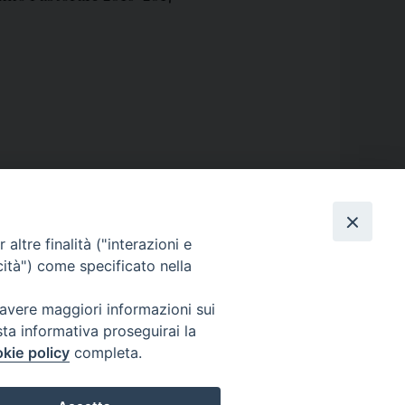
n
o
e
A
p
e
r
t
lo
,
vescovo
,
vescovo di Aversa
u
r
altre finalità ("interazioni e
a
cità") come specificato nella
d
 avere maggiori informazioni sui
e
sta informativa proseguirai la
l
kie policy
completa.
l
’