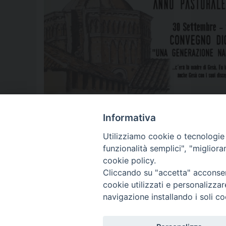
2016
,
2017
,
angelo spinillo
,
anno pastorale
,
aversa
,
bignardi
,
Co
Informativa
Utilizziamo cookie o tecnologie s
funzionalità semplici", "miglior
P
cookie policy.
Cliccando su "accetta" acconsent
o
cookie utilizzati e personalizza
© 2018 Diocesi di Aversa
s
navigazione installando i soli co
t