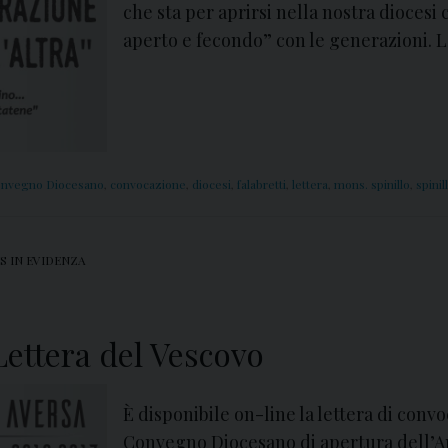
che sta per aprirsi nella nostra diocesi 
aperto e fecondo” con le generazioni. L
nvegno Diocesano
,
convocazione
,
diocesi
,
falabretti
,
lettera
,
mons. spinillo
,
spinil
S IN EVIDENZA
Lettera del Vescovo
È disponibile on-line la lettera di conv
Convegno Diocesano di apertura dell’A