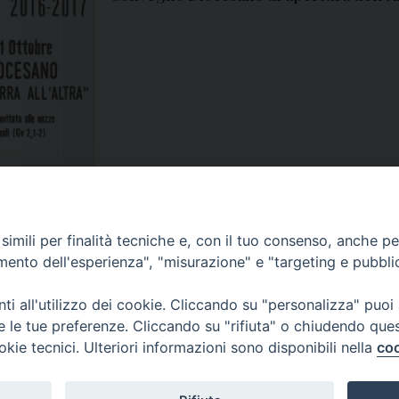
nvegno Diocesano
,
convocazione
,
diocesi
,
falabretti
,
lettera
,
mons. spinillo
,
spinil
imili per finalità tecniche e, con il tuo consenso, anche per 
amento dell'esperienza", "misurazione" e "targeting e pubbli
i all'utilizzo dei cookie. Cliccando su "personalizza" puoi
re le tue preferenze. Cliccando su "rifiuta" o chiudendo que
okie tecnici. Ulteriori informazioni sono disponibili nella
coo