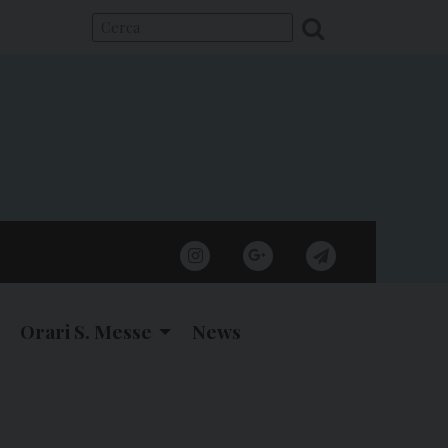
instagram
google
telegram
Orari S. Messe
News