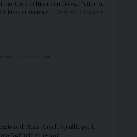
ci esorterà a coltivare un dialogo “attento,
a Chiesa di Aversa e …
Continua a leggere
C
»
o
n
v
e
g
lo
,
vescovo
,
vescovo di Aversa
n
o
D
i
o
c
e
s
ocazione di Mons. Angelo Spinillo per il
a
nno Pastorale 2016-2017