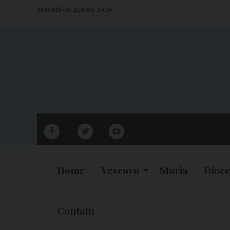
S
giovedì 06 agosto 2026
k
i
p
t
o
c
o
n
facebook
twitter
youtube
t
e
n
Home
Vescovo
Storia
Dioce
t
Contatti