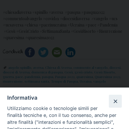
#chiesadiaversa #spinillo #aversa #pasqua #pasqua2022
#commentoalvangelo #covid19 #diocesidiaversa #vangelo #ucs
#ucsaversa #chiesa #paceinucraina #Ucraina #pace #Pandemia
#Gesù #GesùCristo #SettimanaSanta #GesùRisorto #Risurrezione
#quaresima #quaresima2022
Condividi
angelo spinillo
,
aversa
,
Chiesa di Aversa
,
commento al vangelo
,
diocesi
,
diocesi di Aversa
,
domenica di pasqua
,
Gesù
,
gesù cristo
,
Gesù Risorto
,
guerra
,
pace
,
pandemia
,
pasqua
,
Pasqua 2022
,
quaresima
,
Quaresima 2022
,
risurrezione
,
settimana santa
,
Tempo di Pasqua
,
Ucraina
,
vangelo
Informativa
«
Passio 2022, Processo a
Pasqua 2022, il Messaggio
Utilizziamo cookie o tecnologie simili per
Gesù: Servizio Video e
di Mons. Angelo Spinillo
»
finalità tecniche e, con il tuo consenso, anche per
Interviste
altre finalità ("interazioni e funzionalità semplici",