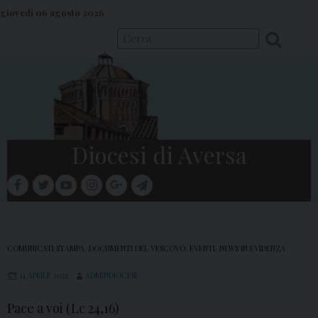
S
giovedì 06 agosto 2026
k
i
p
t
o
c
o
Diocesi di Aversa
n
t
facebook
twitter
youtube
instagram
google
telegram
e
Menu
n
t
COMUNICATI STAMPA
,
DOCUMENTI DEL VESCOVO
,
EVENTI
,
NEWS IN EVIDENZA
14 APRILE 2022
ADMINDIOCESI
Pace a voi (Lc 24,16)