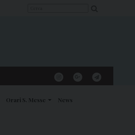
instagram
google
telegram
Orari S. Messe
News