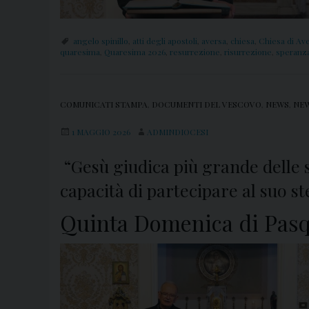
angelo spinillo
,
atti degli apostoli
,
aversa
,
chiesa
,
Chiesa di Av
quaresima
,
Quaresima 2026
,
resurrezione
,
risurrezione
,
speranz
COMUNICATI STAMPA
,
DOCUMENTI DEL VESCOVO
,
NEWS
,
NEW
1 MAGGIO 2026
ADMINDIOCESI
“Gesù giudica più grande delle su
capacità di partecipare al suo ste
Quinta Domenica di Pasq