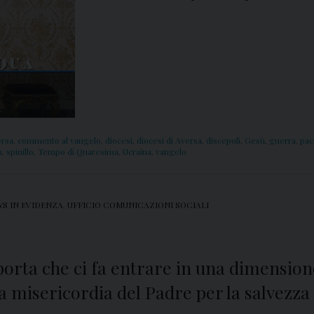
ersa
,
commento al vangelo
,
diocesi
,
diocesi di Aversa
,
discepoli
,
Gesù
,
guerra
,
pac
a
,
spinillo
,
Tempo di Quaresima
,
Ucraina
,
vangelo
S IN EVIDENZA
,
UFFICIO COMUNICAZIONI SOCIALI
rta che ci fa entrare in una dimensione d
a misericordia del Padre per la salvezz