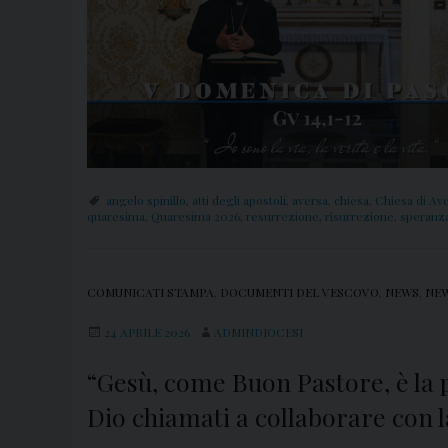
angelo spinillo
,
atti degli apostoli
,
aversa
,
chiesa
,
Chiesa di Av
quaresima
,
Quaresima 2026
,
resurrezione
,
risurrezione
,
speranz
COMUNICATI STAMPA
,
DOCUMENTI DEL VESCOVO
,
NEWS
,
NEW
24 APRILE 2026
ADMINDIOCESI
“Gesù, come Buon Pastore, è la po
Dio chiamati a collaborare con l