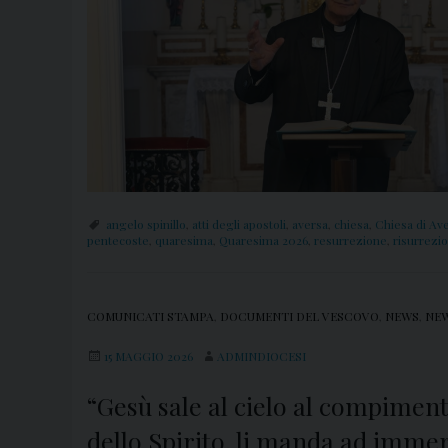
angelo spinillo
,
atti degli apostoli
,
aversa
,
chiesa
,
Chiesa di Av
pentecoste
,
quaresima
,
Quaresima 2026
,
resurrezione
,
risurrezi
COMUNICATI STAMPA
,
DOCUMENTI DEL VESCOVO
,
NEWS
,
NEW
15 MAGGIO 2026
ADMINDIOCESI
“Gesù sale al cielo al compiment
dello Spirito, li manda ad immer