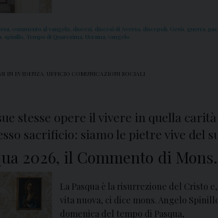
ersa
,
commento al vangelo
,
diocesi
,
diocesi di Aversa
,
discepoli
,
Gesù
,
guerra
,
pac
a
,
spinillo
,
Tempo di Quaresima
,
Ucraina
,
vangelo
S IN EVIDENZA
,
UFFICIO COMUNICAZIONI SOCIALI
e stesse opere il vivere in quella carità
sso sacrificio: siamo le pietre vive del su
ua 2026, il Commento di Mons. 
La Pasqua è la risurrezione del Cristo e
vita nuova, ci dice mons. Angelo Spinill
domenica del tempo di Pasqua,