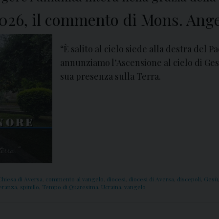
026, il commento di Mons. Ange
“È salito al cielo siede alla destra del
annunziamo l’Ascensione al cielo di Ges
sua presenza sulla Terra.
Chiesa di Aversa
,
commento al vangelo
,
diocesi
,
diocesi di Aversa
,
discepoli
,
Gesù
eranza
,
spinillo
,
Tempo di Quaresima
,
Ucraina
,
vangelo