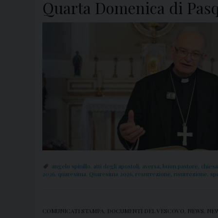
Quarta Domenica di Pasq
angelo spinillo
,
atti degli apostoli
,
aversa
,
buon pastore
,
chiesa
2026
,
quaresima
,
Quaresima 2026
,
resurrezione
,
risurrezione
,
sp
COMUNICATI STAMPA
,
DOCUMENTI DEL VESCOVO
,
NEWS
,
NEW