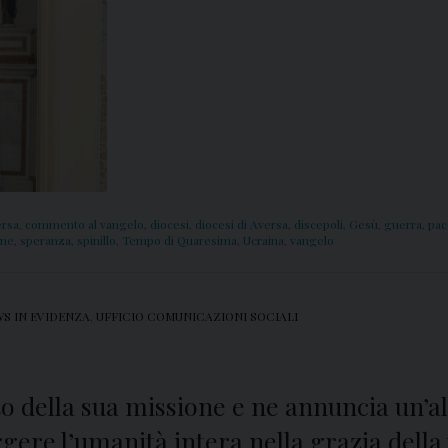
ersa
,
commento al vangelo
,
diocesi
,
diocesi di Aversa
,
discepoli
,
Gesù
,
guerra
,
pac
one
,
speranza
,
spinillo
,
Tempo di Quaresima
,
Ucraina
,
vangelo
S IN EVIDENZA
,
UFFICIO COMUNICAZIONI SOCIALI
o della sua missione e ne annuncia un’alt
gere l’umanità intera nella grazia della