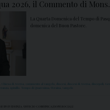
ua 2026, il Commento di Mons. 
La Quarta Domenica del Tempo di Pasqu
domenica del Buon Pastore.
,
Chiesa di Aversa
,
commento al vangelo
,
diocesi
,
diocesi di Aversa
,
discepoli
,
Ge
eranza
,
spinillo
,
Tempo di Quaresima
,
Ucraina
,
vangelo
S IN EVIDENZA
,
UFFICIO COMUNICAZIONI SOCIALI