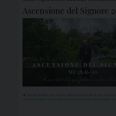
Ascensione del Signore 2
angelo spinillo
,
ascensione
,
atti degli apostoli
,
aversa
,
chiesa
,
2026
,
quaresima
,
Quaresima 2026
,
resurrezione
,
risurrezione
,
sp