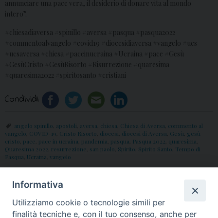
annunciare una pace vera, il desiderio di donare vita al mondo
intero”.
#chiesadiaversa #spinillo #aversa #pasqua #pasqua2022
#commentoalvangelo #covid19 #diocesidiaversa #vangelo #ucs
#ucsaversa #chiesa #paceinucraina #Ucraina #pace #Gesù
#GesùCristo #GesùRisorto #Risurrezione #quaresima
#quaresima2022 #spiritosanto #cristiani
Condividi
angelo spinillo
,
apostoli
,
aversa
,
chiesa
,
Chiesa di Aversa
,
commento al
vangelo
,
COVID-19
,
Cristo Risorto
,
diocesi
,
diocesi di Aversa
,
Gesù
,
gesù
cristo
,
pace
,
pace in ucraina
,
pandemia
,
pasqua
,
Pasqua 2022
,
quaresima
,
Quaresima 2022
,
resurrezione
,
san paolo
,
Spirito
,
Spirito Santo
,
Tempo di
Pasqua
,
Ucraina
,
vangelo
Informativa
«
Festa dei Popoli Aversa
2 Giugno: Festa Diocesana
Utilizziamo cookie o tecnologie simili per
XI: Gocce di Memoria –
della Famiglia –
finalità tecniche e, con il tuo consenso, anche per