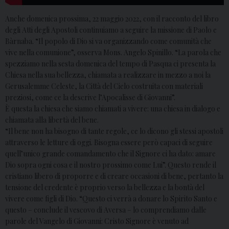
Anche domenica prossima, 22 maggio 2022, con il racconto del libro
degli Atti degli Apostoli continuiamo a seguire la missione di Paolo e
Bàrnaba. “Il popolo di Dio si va organizzando come comunità che
vive nella comunione”, osserva Mons. Angelo Spinillo. “La parola che
spezziamo nella sesta domenica del tempo di Pasqua ci presenta la
Chiesa nella sua bellezza, chiamata a realizzare in mezzo a noi la
Gerusalemme Celeste, la Città del Cielo costruita con materiali
preziosi, come ce la descrive l’Apocalisse di Giovanni”.
È questa la chiesa che siamo chiamati a vivere: una chiesa in dialogo e
chiamata alla libertà del bene.
“Il bene non ha bisogno di tante regole, ce lo dicono gli stessi apostoli
attraverso le letture di oggi. Bisogna essere però capaci di seguire
quell’unico grande comandamento che il Signore ci ha dato: amare
Dio sopra ogni cosa e il nostro prossimo come Lui”. Questo rende il
cristiano libero di proporre e di creare occasioni di bene, pertanto la
tensione del credente è proprio verso la bellezza e la bontà del
vivere come figli di Dio. “Questo ci verrà a donare lo Spirito Santo e
questo – conclude il vescovo di Aversa – lo comprendiamo dalle
parole del Vangelo di Giovanni: Cristo Signore è venuto ad