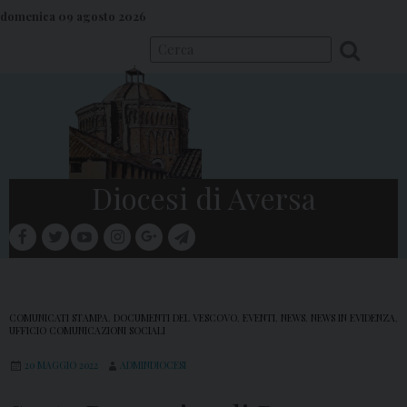
S
domenica 09 agosto 2026
k
i
p
t
o
c
o
Diocesi di Aversa
n
t
facebook
twitter
youtube
instagram
google
telegram
e
Menu
n
t
COMUNICATI STAMPA
,
DOCUMENTI DEL VESCOVO
,
EVENTI
,
NEWS
,
NEWS IN EVIDENZA
,
UFFICIO COMUNICAZIONI SOCIALI
20 MAGGIO 2022
ADMINDIOCESI