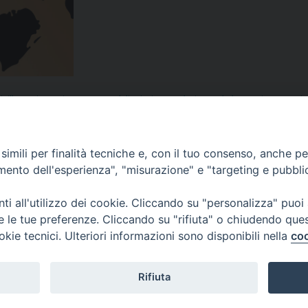
inillo
,
anniversario
,
aversa
,
casal di principe
,
casalesi
,
cattedrale
,
Comitato
,
Comita
diana
,
Eccellenze casalesi
,
Giubileo dei giovani
,
iniziative
,
Libera
,
Messa
,
mons. an
nicola
,
sindaco
,
uccisione di don Peppe Diana
,
vescovo
,
vescovo di Aversa
imili per finalità tecniche e, con il tuo consenso, anche per 
amento dell'esperienza", "misurazione" e "targeting e pubbli
i all'utilizzo dei cookie. Cliccando su "personalizza" puoi
re le tue preferenze. Cliccando su "rifiuta" o chiudendo que
okie tecnici. Ulteriori informazioni sono disponibili nella
coo
Rifiuta
f
t
y
i
g
t