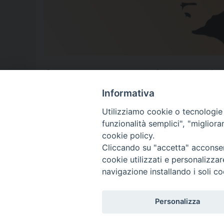
18 marzo
,
19 marzo
,
19 marzo 2016
,
22° anniversario
,
angelo sp
Ciotti
,
don Luigi Ciotti
,
don Peppe
,
don peppe diana
,
don peppino 
Diliberto
,
PIF
,
premio don Diana
,
programma
,
Renato Natale
,
san 
Informativa
Utilizziamo cookie o tecnologie s
funzionalità semplici", "miglior
P
cookie policy.
Cliccando su "accetta" acconsent
o
cookie utilizzati e personalizza
© 2018 Diocesi di Aversa
s
navigazione installando i soli co
t
Personalizza
N