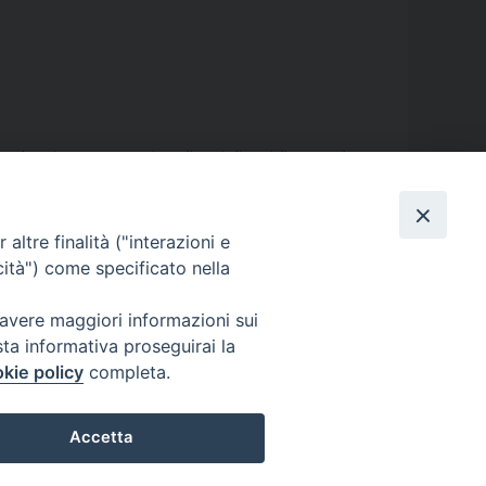
to don Diana
,
Comune
,
Diana
,
diocesi
,
diocesi di Aversa
,
don
gelo spinillo
,
parrocchia
,
Parrocchia San Nicola
,
Pierfrancesco
altre finalità ("interazioni e
cità") come specificato nella
 avere maggiori informazioni sui
sta informativa proseguirai la
kie policy
completa.
Accetta