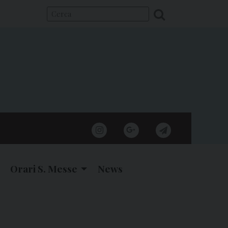
instagram
google
telegram
Orari S. Messe
News