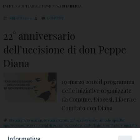
EVENTI
,
GRUPPI LAICALI
,
NEWS
,
NEWS IN EVIDENZA
16 MARZO 2016
COMMENT
22° anniversario
dell’uccisione di don Peppe
Diana
19 marzo 2016: il programma
delle iniziative organizzate
da Comune, Diocesi, Libera e
Comitato don Diana
18 marzo
,
19 marzo
,
19 marzo 2016
,
22° anniversario
,
angelo spinillo
,
anniversario
,
aversa
,
casal di principe
,
casalesi
,
cattedrale
,
Comitato
,
Comitato
don Diana
,
Comune
,
Diana
,
diocesi
,
diocesi di Aversa
,
don Ciotti
,
don Luigi
Ciotti
,
don Peppe
,
don peppe diana
,
don peppino diana
,
Eccellenze casalesi
,
Informativa