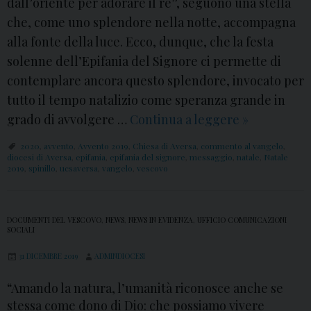
dall’oriente per adorare il re”, seguono una stella
che, come uno splendore nella notte, accompagna
alla fonte della luce. Ecco, dunque, che la festa
solenne dell’Epifania del Signore ci permette di
contemplare ancora questo splendore, invocato per
tutto il tempo natalizio come speranza grande in
grado di avvolgere …
Continua a leggere
E
»
p
2020
,
avvento
,
Avvento 2019
,
Chiesa di Aversa
,
commento al vangelo
,
i
diocesi di Aversa
,
epifania
,
epifania del signore
,
messaggio
,
natale
,
Natale
2019
,
spinillo
,
ucsaversa
,
vangelo
,
vescovo
f
a
n
DOCUMENTI DEL VESCOVO
,
NEWS
,
NEWS IN EVIDENZA
,
UFFICIO COMUNICAZIONI
SOCIALI
i
a
31 DICEMBRE 2019
ADMINDIOCESI
2
“Amando la natura, l’umanità riconosce anche se
0
stessa come dono di Dio: che possiamo vivere