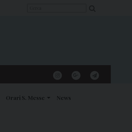
instagram
google
telegram
Orari S. Messe
News