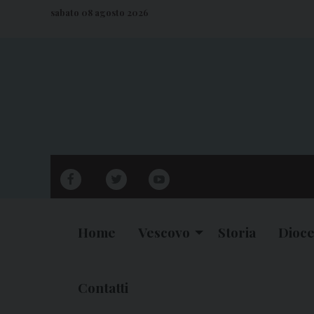
S
sabato 08 agosto 2026
k
i
p
t
o
c
o
n
facebook
twitter
youtube
t
e
n
Home
Vescovo
Storia
Dioce
t
Contatti