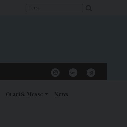
instagram
google
telegram
Orari S. Messe
News