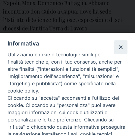
Napoli, Mons. Domenico Battaglia. Abbiamo
incontrato don Guido a Capua, dove ha sede
l’Istituto di Scienze Religiose, espressione di sei
diocesi dell’antica Terra di Lavoro.
Alife
,
Arcivescovo di Napoli
,
Area Casertana
,
aversa
,
Caiazzo
,
Calvi
,
Informativa
cammino sinodale
,
Capua
,
Caserta
,
chiesa
,
Chiesa di Aversa
,
direttore
,
Domenico Battaglia
,
don Guido Cumerlato
,
filosofia
,
formazione
,
Utilizziamo cookie o tecnologie simili per
Interdiocesano
,
Issr
,
Napoli
,
Religione
,
Scienze Religiose
,
Sessa Aurunca
,
Sinodo
,
Ss. Apostoli Pietro e Paolo
,
Teano
,
teologia
,
Terra di Lavoro
,
UCS
finalità tecniche e, con il tuo consenso, anche per
altre finalità ("interazioni e funzionalità semplici",
"miglioramento dell'esperienza", "misurazione" e
P
"targeting e pubblicità") come specificato nella
o
cookie policy.
Cliccando su "accetta" acconsenti all'utilizzo dei
s
© 2018 Diocesi di Aversa
cookie. Cliccando su "personalizza" puoi avere
t
maggiori informazioni sui cookie utilizzati e
N
personalizzare le tue preferenze. Cliccando su
a
"rifiuta" o chiudendo questa informativa proseguirai
v
f
t
y
i
g
t
la navigazione installando i soli cookie tecnici.