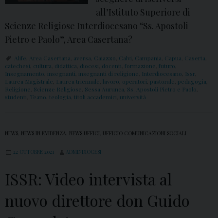
all’Istituto Superiore di
Scienze Religiose Interdiocesano “Ss. Apostoli
Pietro e Paolo”, Area Casertana?
Alife
,
Area Casertana
,
aversa
,
Caiazzo
,
Calvi
,
Campania
,
Capua
,
Caserta
,
catechesi
,
cultura
,
didattica
,
diocesi
,
docenti
,
formazione
,
futuro
,
Insegnamento
,
insegnanti
,
insegnanti di religione
,
Interdiocesano
,
Issr
,
Laurea Magistrale
,
Laurea triennale
,
lavoro
,
operatori
,
pastorale
,
pedagogia
,
Religione
,
Scienze Religiose
,
Sessa Aurunca
,
Ss. Apostoli Pietro e Paolo
,
studenti
,
Teano
,
teologia
,
titoli accademici
,
università
NEWS
,
NEWS IN EVIDENZA
,
NEWS UFFICI
,
UFFICIO COMUNICAZIONI SOCIALI
22 OTTOBRE 2021
ADMINDIOCESI
ISSR: Video intervista al
nuovo direttore don Guido