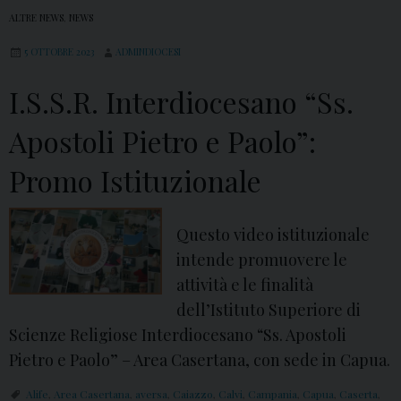
ALTRE NEWS
,
NEWS
5 OTTOBRE 2023
ADMINDIOCESI
I.S.S.R. Interdiocesano “Ss.
Apostoli Pietro e Paolo”:
Promo Istituzionale
Questo video istituzionale
intende promuovere le
attività e le finalità
dell’Istituto Superiore di
Scienze Religiose Interdiocesano “Ss. Apostoli
Pietro e Paolo” – Area Casertana, con sede in Capua.
Alife
,
Area Casertana
,
aversa
,
Caiazzo
,
Calvi
,
Campania
,
Capua
,
Caserta
,