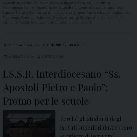
catechesi
,
cultura
,
didattica
,
diocesi
,
docenti
,
formazione
,
futuro
,
Insegnamento
,
insegnanti
,
insegnanti di religione
,
Interdiocesano
,
Issr
,
Laurea Magistrale
,
Laurea triennale
,
lavoro
,
operatori
,
pastorale
,
pedagogia
,
Religione
,
Scienze Religiose
,
Sessa Aurunca
,
Ss. Apostoli Pietro e Paolo
,
studenti
,
Teano
,
teologia
,
titoli accademici
,
università
ALTRE NEWS
,
NEWS
,
UFFICIO COMUNICAZIONI SOCIALI
22 FEBBRAIO 2023
ADMINDIOCESI
I.S.S.R. Interdiocesano “Ss.
Apostoli Pietro e Paolo”:
Promo per le scuole
Perché gli studenti degli
istituti superiori dovrebbero
scegliere di iscriversi