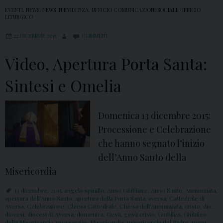
EVENTI
,
NEWS
,
NEWS IN EVIDENZA
,
UFFICIO COMUNICAZIONI SOCIALI
,
UFFICIO
LITURGICO
22 DICEMBRE 2015
COMMENT
Video, Apertura Porta Santa:
Sintesi e Omelia
Domenica 13 dicembre 2015:
Processione e Celebrazione
che hanno segnato l’inizio
dell’Anno Santo della
Misericordia
13 dicembre
,
2015
,
angelo spinillo
,
Anno Giubilare
,
Anno Santo
,
Annunziata
,
apertura dell'Anno Santo
,
apertura della Porta Santa
,
aversa
,
Cattedrale di
Aversa
,
Celebrazione
,
Chiesa Cattedrale
,
Chiesa dell'Annunziata
,
cristo
,
dio
,
diocesi
,
diocesi di Aversa
,
domenica
,
Gesù
,
gesù cristo
,
Giubileo
,
Giubileo
della Misericordia
,
messaggio
,
Misericordia
,
misericordia del Padre
,
mons.