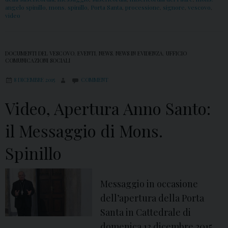
angelo spinillo
,
mons. spinillo
,
Porta Santa
,
processione
,
signore
,
vescovo
,
video
DOCUMENTI DEL VESCOVO
,
EVENTI
,
NEWS
,
NEWS IN EVIDENZA
,
UFFICIO
COMUNICAZIONI SOCIALI
8 DICEMBRE 2015
COMMENT
Video, Apertura Anno Santo:
il Messaggio di Mons.
Spinillo
Messaggio in occasione
dell’apertura della Porta
Santa in Cattedrale di
domenica 13 dicembre 2015