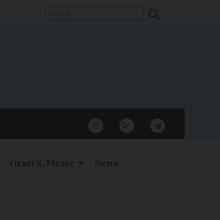
instagram
google
telegram
Orari S. Messe
News