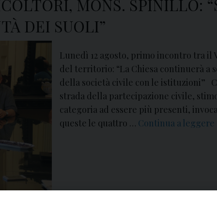
OLTORI, MONS. SPINILLO: “S
TÀ DEI SUOLI”
Lunedì 12 agosto, primo incontro tra il 
del territorio: “La Chiesa continuerà a
della società civile con le istituzioni
strada della partecipazione civile, stimo
categoria ad essere più presenti, invoc
queste le quattro …
Continua a leggere