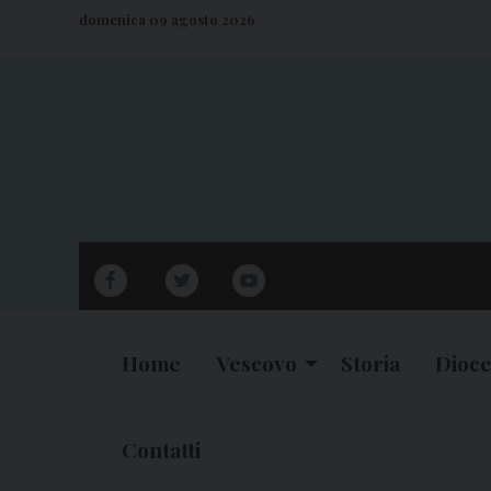
S
domenica 09 agosto 2026
k
i
p
t
o
c
o
n
facebook
twitter
youtube
t
e
n
Home
Vescovo
Storia
Dioce
t
Contatti