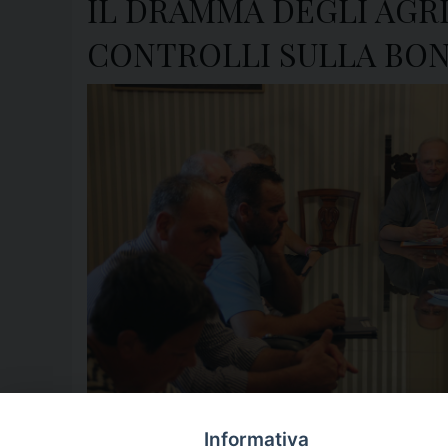
IL DRAMMA DEGLI AGRIC
CONTROLLI SULLA BON
agricoltori
,
curia
,
emergenza
,
spinillo
,
vescovo
Informativa