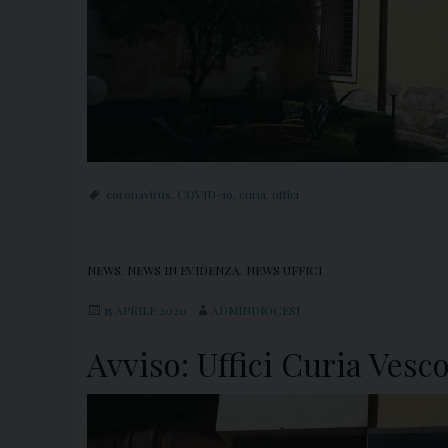
coronavirus
,
COVID-19
,
curia
,
uffici
NEWS
,
NEWS IN EVIDENZA
,
NEWS UFFICI
15 APRILE 2020
ADMINDIOCESI
Avviso: Uffici Curia Vesc