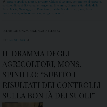
angelo spinillo
,
aversa
,
avvento
,
Chiesa di Aversa
,
commento al vangelo
,
covid19
,
diocesi di Aversa
,
emergenza
,
fine anno
,
Giornata Mondiale della
Pace
,
Maria
,
Messaggio di Fine Anno
,
natale
,
Natale 2022
,
pace
,
Papa
Francesco
,
spinillo
,
ucsaversa
,
vangelo
,
vescovo
COMUNICATI STAMPA
,
NEWS
,
NEWS IN EVIDENZA
13 AGOSTO 2013
IL DRAMMA DEGLI
AGRICOLTORI, MONS.
SPINILLO: “SUBITO I
RISULTATI DEI CONTROLLI
SULLA BONTÀ DEI SUOLI”