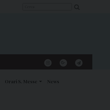
instagram
google
telegram
Orari S. Messe
News