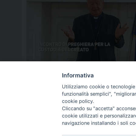
aversa
,
chiesa
,
Chiesa di Aversa
,
Creato
,
custodia del creato
,
D
Informativa
Utilizziamo cookie o tecnologie s
funzionalità semplici", "miglior
P
cookie policy.
Cliccando su "accetta" acconsent
o
cookie utilizzati e personalizza
© 2018 Diocesi di Aversa
s
navigazione installando i soli co