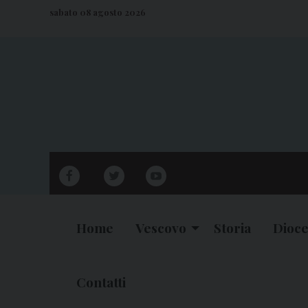
S
sabato 08 agosto 2026
k
i
p
t
o
c
o
n
facebook
twitter
youtube
t
e
n
Home
Vescovo
Storia
Dioce
t
Contatti