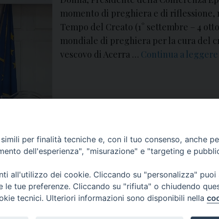
momento di preghiera e di riflessione,
Tempo del Creato (1° settembre – 4 otto
mondiale di preghiera per la cura del cre
vescovo di Acerra …
Continua a legger
i Donna
,
diocesi
,
spinillo
,
tempo del creato
,
vescovo
imili per finalità tecniche e, con il tuo consenso, anche per 
amento dell'esperienza", "misurazione" e "targeting e pubbli
i all'utilizzo dei cookie. Cliccando su "personalizza" puoi
re le tue preferenze. Cliccando su "rifiuta" o chiudendo que
okie tecnici. Ulteriori informazioni sono disponibili nella
coo