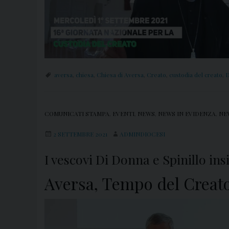
aversa
,
chiesa
,
Chiesa di Aversa
,
Creato
,
custodia del creato
,
D
COMUNICATI STAMPA
,
EVENTI
,
NEWS
,
NEWS IN EVIDENZA
,
NE
2 SETTEMBRE 2021
ADMINDIOCESI
I vescovi Di Donna e Spinillo in
Aversa, Tempo del Creato