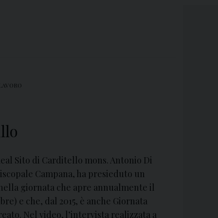
 LAVORO
llo
eal Sito di Carditello mons. Antonio Di
iscopale Campana, ha presieduto un
 nella giornata che apre annualmente il
bre) e che, dal 2015, è anche Giornata
ato. Nel video, l’intervista realizzata a