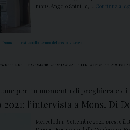
mons. Angelo Spinillo, …
Continua a le
i Donna
,
diocesi
,
spinillo
,
tempo del creato
,
vescovo
WS UFFICI
,
UFFICIO COMUNICAZIONI SOCIALI
,
UFFICIO PROBLEMI SOCIALI E
sieme per un momento di preghiera e di 
 2021: l’intervista a Mons. Di 
Mercoledì 1° Settembre 2021, presso il R
Donna, Presidente della Conferenza Ep