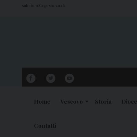
S
sabato 08 agosto 2026
k
i
p
t
o
c
o
n
facebook
twitter
youtube
t
e
n
Home
Vescovo
Storia
Dioce
t
Contatti