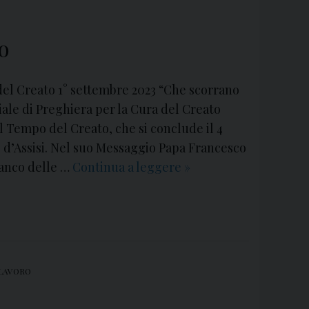
b
r
e
o
2
0
del Creato 1° settembre 2023 “Che scorrano
2
iale di Preghiera per la Cura del Creato
4
el Tempo del Creato, che si conclude il 4
:
o d’Assisi. Nel suo Messaggio Papa Francesco
1
fianco delle …
Continua a leggere
1
»
9
°
ª
s
G
e
i
t
o
t
r
 LAVORO
e
n
m