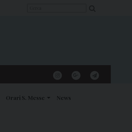
instagram
google
telegram
Orari S. Messe
News