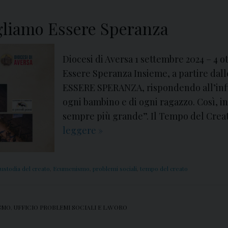
ogliamo Essere Speranza
Diocesi di Aversa 1 settembre 2024 – 4
Essere Speranza Insieme, a partire dall
ESSERE SPERANZA, rispondendo all’infin
ogni bambino e di ogni ragazzo. Così, 
sempre più grande”. Il Tempo del Creato
leggere
N
»
e
l
ustodia del creato
,
Ecumenismo
,
problemi sociali
,
tempo del creato
t
e
m
SMO
,
UFFICIO PROBLEMI SOCIALI E LAVORO
p