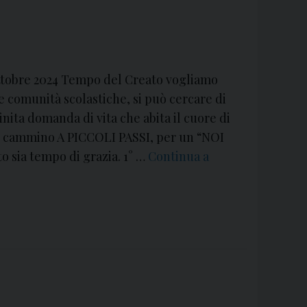
i
a
d
e
 ottobre 2024 Tempo del Creato vogliamo
l
e comunità scolastiche, si può cercare di
C
ita domanda di vita che abita il cuore di
r
in cammino A PICCOLI PASSI, per un “NOI
e
 sia tempo di grazia. 1° …
Continua a
a
t
o