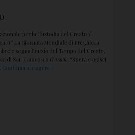
to
azionale per la Custodia del Creato 1°
reato” La Giornata Mondiale di Preghiera
embre e segna l’inizio del Tempo del Creato,
ica di San Francesco d’Assisi. “Spera e agisci
 …
Continua a leggere
1
»
°
s
e
t
t
e
m