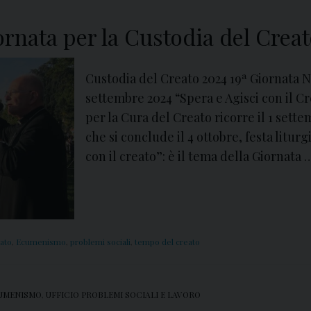
o
d
ornata per la Custodia del Crea
e
l
Custodia del Creato 2024 19ª Giornata N
C
settembre 2024 “Spera e Agisci con il C
r
per la Cura del Creato ricorre il 1 sett
e
che si conclude il 4 ottobre, festa liturg
a
con il creato”: è il tema della Giornata
t
o
,
v
o
eato
,
Ecumenismo
,
problemi sociali
,
tempo del creato
g
l
i
CUMENISMO
,
UFFICIO PROBLEMI SOCIALI E LAVORO