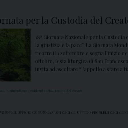
a
m
o
ornata per la Custodia del Creat
E
s
18ª Giornata Nazionale per la Custodia 
s
la giustizia e la pace” La Giornata Mond
e
ricorre il 1 settembre e segna l’inizio d
r
ottobre, festa liturgica di San Francesc
e
invita ad ascoltare “l’appello a stare a 
S
p
e
ato
,
Ecumenismo
,
problemi sociali
,
tempo del creato
r
a
n
WS UFFICI
,
UFFICIO COMUNICAZIONI SOCIALI
,
UFFICIO PROBLEMI SOCIALI E
z