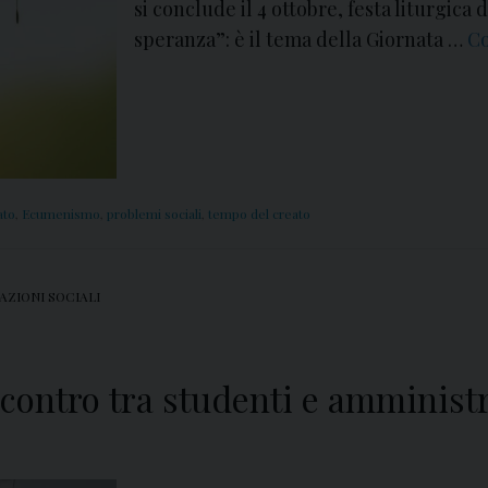
si conclude il 4 ottobre, festa liturgica 
speranza”: è il tema della Giornata …
Co
ato
,
Ecumenismo
,
problemi sociali
,
tempo del creato
AZIONI SOCIALI
incontro tra studenti e amminist