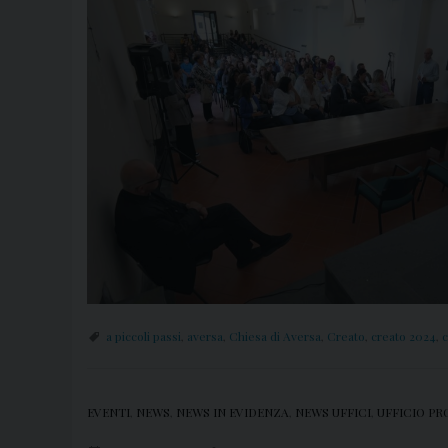
a piccoli passi
,
aversa
,
Chiesa di Aversa
,
Creato
,
creato 2024
,
c
EVENTI
,
NEWS
,
NEWS IN EVIDENZA
,
NEWS UFFICI
,
UFFICIO PR