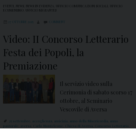
EVENTI
,
NEWS
,
NEWS IN EVIDENZA
,
UFFICIO COMUNICAZIONI SOCIALI
,
UFFICIO
ECUMENISMO
,
UFFICIO MIGRANTES
27 OTTOBRE 2015
COMMENT
Video: II Concorso Letterario
Festa dei Popoli, la
Premiazione
Il servizio video sulla
Cerimonia di sabato scorso 17
ottobre, al Seminario
Vescovile di Aversa
25 settembre
,
accoglienza
,
amicizia
,
anno della Misericordia
,
anno
pastorale
,
aversa
,
Carlo Monteleone
,
Chiesa di Aversa
,
Concorso Letterario
,
dialogo interculturale
,
diocesi
,
diocesi di Aversa
,
eventi diocesani
,
festa dei
popoli
,
Giuria Interreligiosa
,
II Concorso Letterario Festa dei Popoli
,
II