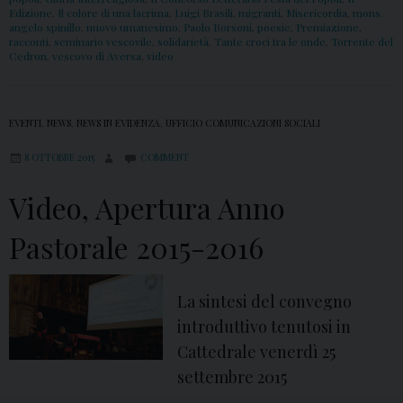
Edizione
,
Il colore di una lacrima
,
Luigi Brasili
,
migranti
,
Misericordia
,
mons.
angelo spinillo
,
nuovo umanesimo
,
Paolo Borsoni
,
poesie
,
Premiazione
,
racconti
,
seminario vescovile
,
solidarietà
,
Tante croci tra le onde
,
Torrente del
Cedron
,
vescovo di Aversa
,
video
EVENTI
,
NEWS
,
NEWS IN EVIDENZA
,
UFFICIO COMUNICAZIONI SOCIALI
8 OTTOBRE 2015
COMMENT
Video, Apertura Anno
Pastorale 2015-2016
La sintesi del convegno
introduttivo tenutosi in
Cattedrale venerdì 25
settembre 2015