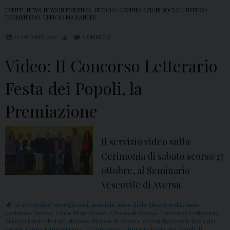
EVENTI
,
NEWS
,
NEWS IN EVIDENZA
,
UFFICIO COMUNICAZIONI SOCIALI
,
UFFICIO
ECUMENISMO
,
UFFICIO MIGRANTES
27 OTTOBRE 2015
COMMENT
Video: II Concorso Letterario
Festa dei Popoli, la
Premiazione
Il servizio video sulla
Cerimonia di sabato scorso 17
ottobre, al Seminario
Vescovile di Aversa
25 settembre
,
accoglienza
,
amicizia
,
anno della Misericordia
,
anno
pastorale
,
aversa
,
Carlo Monteleone
,
Chiesa di Aversa
,
Concorso Letterario
,
dialogo interculturale
,
diocesi
,
diocesi di Aversa
,
eventi diocesani
,
festa dei
popoli
,
Giuria Interreligiosa
,
II Concorso Letterario Festa dei Popoli
,
II