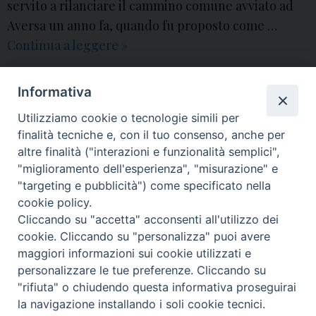
servito a rilanciare il cammino comune avviato ad
Aversa un anno fa, quando fu proposto come …
Continua a leggere
V
»
i
10ª Giornata per la custodia del creato
,
Acerra
,
associazioni
,
aversa
,
d
Chiesa di Aversa
,
cittadini
,
comitati
,
comunità parrocchiali
,
Con i bambini e
Informativa
con le api
,
Creato
,
custodia del creato
,
diocesi
,
diocesi di Aversa
,
Enciclica
,
e
Fattoria sociale
,
Fuori di Zucca
,
incontro
,
Laudato Sì
,
Maddalena
,
messaggio
,
Utilizziamo cookie o tecnologie simili per
mons. angelo spinillo
,
Papa Francesco
,
settembre
,
Stefano Di Foggia
,
Ufficio
o
diocesano per i Problemi Sociali e del Lavoro
,
vescovo di Aversa
,
video
finalità tecniche e, con il tuo consenso, anche per
,
altre finalità ("interazioni e funzionalità semplici",
I
"miglioramento dell'esperienza", "misurazione" e
n
P
"targeting e pubblicità") come specificato nella
o
c
cookie policy.
Cliccando su "accetta" acconsenti all'utilizzo dei
s
o
© 2018 Diocesi di Aversa
cookie. Cliccando su "personalizza" puoi avere
t
n
maggiori informazioni sui cookie utilizzati e
N
t
personalizzare le tue preferenze. Cliccando su
a
r
"rifiuta" o chiudendo questa informativa proseguirai
v
o
f
t
y
i
g
t
la navigazione installando i soli cookie tecnici.
i