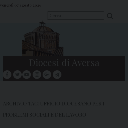
S
venerdì 07 agosto 2026
k
i
p
t
o
c
o
Diocesi di Aversa
n
t
facebook
twitter
youtube
instagram
google
telegram
e
Menu
n
t
ARCHIVIO TAG:
UFFICIO DIOCESANO PER I
PROBLEMI SOCIALI E DEL LAVORO