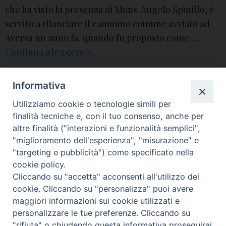
che ha visto la presenza di Mons. Angelo Spinillo, è
servito a rilanciare il cammino comune avviato ad
Aversa un anno fa, quando fu proposto come …
Continua a leggere
V
»
i
10ª Giornata per la custodia del creato
,
Acerra
,
associazioni
,
aversa
,
d
Chiesa di Aversa
,
cittadini
,
comitati
,
comunità parrocchiali
,
Con i bambini e
Informativa
con le api
,
Creato
,
custodia del creato
,
diocesi
,
diocesi di Aversa
,
Enciclica
,
e
Fattoria sociale
,
Fuori di Zucca
,
incontro
,
Laudato Sì
,
Maddalena
,
messaggio
,
Utilizziamo cookie o tecnologie simili per
mons. angelo spinillo
,
Papa Francesco
,
settembre
,
Stefano Di Foggia
,
Ufficio
o
diocesano per i Problemi Sociali e del Lavoro
,
vescovo di Aversa
,
video
finalità tecniche e, con il tuo consenso, anche per
,
altre finalità ("interazioni e funzionalità semplici",
I
"miglioramento dell'esperienza", "misurazione" e
n
P
"targeting e pubblicità") come specificato nella
o
c
cookie policy.
Cliccando su "accetta" acconsenti all'utilizzo dei
s
o
© 2018 Diocesi di Aversa
cookie. Cliccando su "personalizza" puoi avere
t
n
maggiori informazioni sui cookie utilizzati e
N
t
personalizzare le tue preferenze. Cliccando su
a
r
"rifiuta" o chiudendo questa informativa proseguirai