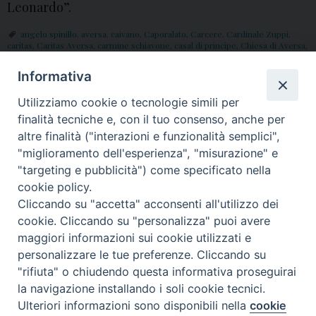
Leonardo”.
angelo spinillo
,
aversa
,
caivano
,
Caporalato
,
Carcere
,
Cardinale Zuppi
,
caritas
,
Caritas Aversa
,
carmine schiavone
,
casal di principe
,
Chiesa di Aversa
,
detenuti
,
diocesi di Aversa
,
Donatella Abignente
,
giornata dei poveri
,
immigrati
,
Immigrazione
,
Jean René Bilongo
,
Matteo Maria Zuppi
,
morale
,
Informativa
Opera San Leonardo
,
Osservatorio Placido Rizzotto
,
Papa Francesco
,
Parrocchia San Pietro Apostolo
,
Parrocchia Spirito Santo
,
poveri
,
Samuele
Utilizziamo cookie o tecnologie simili per
Ciambriello
,
Santuario di Sant'Antimo
,
teologia
,
Teologia Morale
,
V Giornata
Mondiale dei Poveri
finalità tecniche e, con il tuo consenso, anche per
altre finalità ("interazioni e funzionalità semplici",
"miglioramento dell'esperienza", "misurazione" e
P
"targeting e pubblicità") come specificato nella
o
cookie policy.
Cliccando su "accetta" acconsenti all'utilizzo dei
s
© 2018 Diocesi di Aversa
cookie. Cliccando su "personalizza" puoi avere
t
maggiori informazioni sui cookie utilizzati e
N
personalizzare le tue preferenze. Cliccando su
a
"rifiuta" o chiudendo questa informativa proseguirai
v
f
t
y
i
g
t
la navigazione installando i soli cookie tecnici.
i
Ulteriori informazioni sono disponibili nella
cookie
Preferenze Cookie