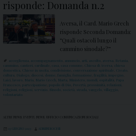
risponde: Domanda n.2
n
d
a
Aversa, il Card. Mario Grech
n
risponde Seconda Domanda:
.
“Quali ostacoli lungo il
4
cammino sinodale?”
accoglienza
,
accompagnamento
,
annuncio
,
arti
,
ascolto
,
aversa
,
Betania
,
cammino
,
cantieri
,
cardinale
,
casa
,
casa comune
,
Chiesa di Aversa
,
chiesa
domestica
,
Chiese in uscita
,
condivisione
,
conversazione spirituale
,
Creato
,
cultura
,
Dialogo
,
diocesi
,
donne
,
famiglia
,
formazione
,
fragilità
,
impegno
,
Laici
,
lavoro
,
Maria
,
Mario Grech
,
Marta
,
Ministero
,
mondi
,
ospitalità
,
Papa
Francesco
,
partecipazione
,
popolo di Dio
,
Povertà
,
prossimità
,
relazioni
,
religioni
,
religiosi
,
servizio
,
Sinodo
,
società
,
strada
,
vangelo
,
villaggio
,
volontariato
ALTRE NEWS
,
EVENTI
,
NEWS
,
UFFICIO COMUNICAZIONI SOCIALI
13 GIUGNO 2023
ADMINDIOCESI