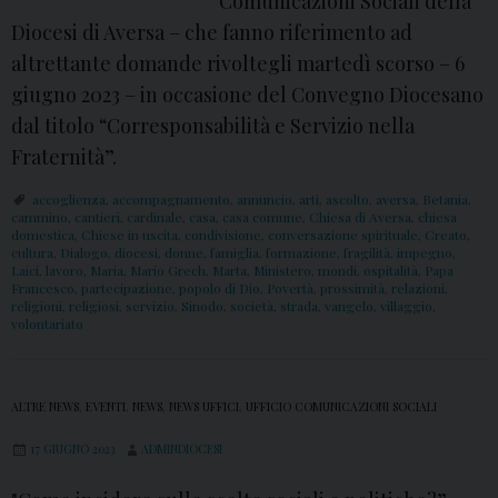
Comunicazioni Sociali della
Diocesi di Aversa – che fanno riferimento ad
altrettante domande rivoltegli martedì scorso – 6
giugno 2023 – in occasione del Convegno Diocesano
dal titolo “Corresponsabilità e Servizio nella
Fraternità”.
accoglienza
,
accompagnamento
,
annuncio
,
arti
,
ascolto
,
aversa
,
Betania
,
cammino
,
cantieri
,
cardinale
,
casa
,
casa comune
,
Chiesa di Aversa
,
chiesa
domestica
,
Chiese in uscita
,
condivisione
,
conversazione spirituale
,
Creato
,
cultura
,
Dialogo
,
diocesi
,
donne
,
famiglia
,
formazione
,
fragilità
,
impegno
,
Laici
,
lavoro
,
Maria
,
Mario Grech
,
Marta
,
Ministero
,
mondi
,
ospitalità
,
Papa
Francesco
,
partecipazione
,
popolo di Dio
,
Povertà
,
prossimità
,
relazioni
,
religioni
,
religiosi
,
servizio
,
Sinodo
,
società
,
strada
,
vangelo
,
villaggio
,
volontariato
ALTRE NEWS
,
EVENTI
,
NEWS
,
NEWS UFFICI
,
UFFICIO COMUNICAZIONI SOCIALI
17 GIUGNO 2023
ADMINDIOCESI