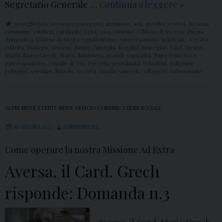
Segretario Generale …
Continua a leggere
A
»
v
accoglienza
,
accompagnamento
,
annuncio
,
arti
,
ascolto
,
aversa
,
Betania
,
e
cammino
,
cantieri
,
cardinale
,
casa
,
casa comune
,
Chiesa di Aversa
,
chiesa
domestica
,
Chiese in uscita
,
condivisione
,
conversazione spirituale
,
Creato
,
r
cultura
,
Dialogo
,
diocesi
,
donne
,
famiglia
,
fragilità
,
impegno
,
Laici
,
lavoro
,
Maria
,
Mario Grech
,
Marta
,
Ministero
,
mondi
,
ospitalità
,
Papa Francesco
,
s
partecipazione
,
popolo di Dio
,
Povertà
,
prossimità
,
relazioni
,
religioni
,
religiosi
,
servizio
,
Sinodo
,
società
,
strada
,
vangelo
,
villaggio
,
volontariato
a
,
i
ALTRE NEWS
,
EVENTI
,
NEWS
,
UFFICIO COMUNICAZIONI SOCIALI
l
16 GIUGNO 2023
ADMINDIOCESI
C
a
Come operare la nostra Missione Ad Extra
r
Aversa, il Card. Grech
d
.
risponde: Domanda n.3
G
r