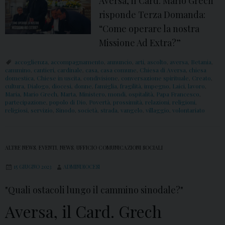
Aversa, il Card. Mario Grech
e
risponde Terza Domanda:
c
“Come operare la nostra
h
Missione Ad Extra?”
r
i
accoglienza
,
accompagnamento
,
annuncio
,
arti
,
ascolto
,
aversa
,
Betania
,
cammino
,
cantieri
,
cardinale
,
casa
,
casa comune
,
Chiesa di Aversa
,
chiesa
s
domestica
,
Chiese in uscita
,
condivisione
,
conversazione spirituale
,
Creato
,
cultura
,
Dialogo
,
diocesi
,
donne
,
famiglia
,
fragilità
,
impegno
,
Laici
,
lavoro
,
p
Maria
,
Mario Grech
,
Marta
,
Ministero
,
mondi
,
ospitalità
,
Papa Francesco
,
o
partecipazione
,
popolo di Dio
,
Povertà
,
prossimità
,
relazioni
,
religioni
,
religiosi
,
servizio
,
Sinodo
,
società
,
strada
,
vangelo
,
villaggio
,
volontariato
n
d
e
ALTRE NEWS
,
EVENTI
,
NEWS
,
UFFICIO COMUNICAZIONI SOCIALI
:
15 GIUGNO 2023
ADMINDIOCESI
D
o
"Quali ostacoli lungo il cammino sinodale?"
m
Aversa, il Card. Grech
a